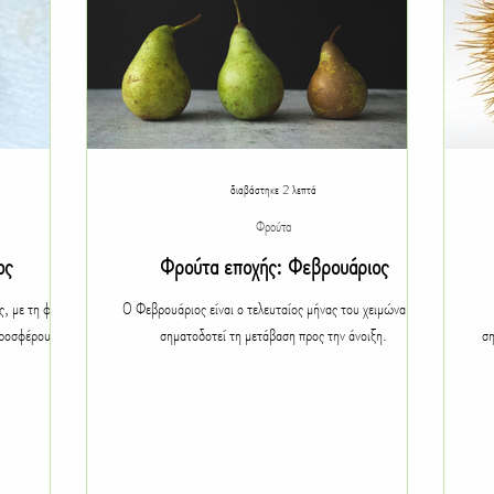
διαβάστηκε 2 λεπτά
Φρούτα
ος
Φρούτα εποχής: Φεβρουάριος
ς, με τη φύση
Ο Φεβρουάριος είναι ο τελευταίος μήνας του χειμώνα και
προσφέρουν
σηματοδοτεί τη μετάβαση προς την άνοιξη.
ση