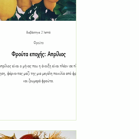
διαβάστηκε 2 λεπτά
Φρούτα
Φρούτα εποχής: Απρίλιος
πρίλιος είναι ο μήνας που η άνοιξη είναι πλέον σε πλήρη
ηση, φέρνοντας μαζί της μια μεγάλη ποικιλία από φρέσκα
και ζουμερά φρούτα.