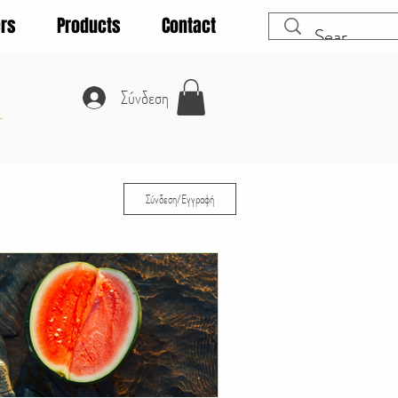
rs
Products
Contact
A
Σύνδεση
Σύνδεση/Εγγραφή
Οικολογία
Αναρριχώμενα