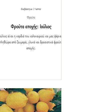
Δώρα
διαβάστηκε 2 λεπτά
Φρούτα
θετικός
Φρούτα εποχής: Ιούλιος
ούλιος είναι η καρδιά του καλοκαιριού και μας φέρνει μια
πληθώρα από ζουμερά, γλυκά και δροσιστικά φρούτα
εποχής.