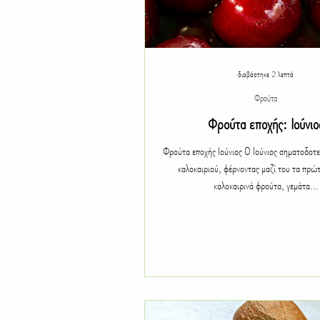
διαβάστηκε 2 λεπτά
Φρούτα
Φρούτα εποχής: Ιούνιο
Φρούτα εποχής Ιούνιος Ο Ιούνιος σηματοδοτεί την αρχή του
καλοκαιριού, φέρνοντας μαζί του τα πρώ
καλοκαιρινά φρούτα, γεμάτα...