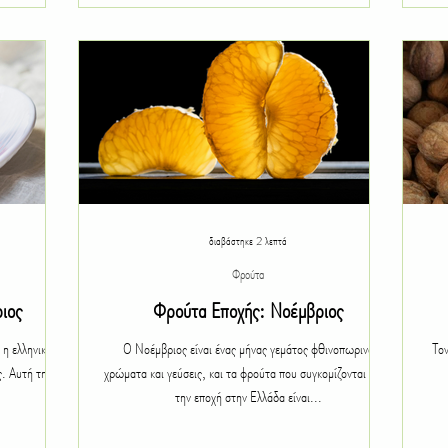
διαβάστηκε 2 λεπτά
Φρούτα
ιος
Φρούτα Εποχής: Νοέμβριος
 η ελληνική γη
Ο Νοέμβριος είναι ένας μήνας γεμάτος φθινοπωρινά
Τον
ς. Αυτή την
χρώματα και γεύσεις, και τα φρούτα που συγκομίζονται αυτή
την εποχή στην Ελλάδα είναι...