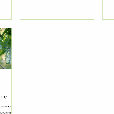
ριος
φρούτα εποχής,
λούσια σε