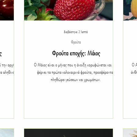
διαβάστηκε 2 λεπτά
Φρούτα
ς
Φρούτα εποχής: Μάιος
Ο Μάιος είναι ο μήνας που η άνοιξη κορυφώνεται και μας
Ο Α
τα αληθινά
φέρνει τα πρώτα καλοκαιρινά φρούτα, προσφέροντας
άνθ
πληθώρα γεύσεων και χρωμάτων.