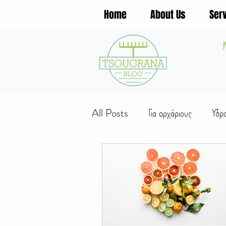
Home
About Us
Ser
All Posts
Για αρχάριους
Υδρ
Μυστικά κηπουρικής
Φυτά για
Φρούτα
Λαχανικά
Εργασ