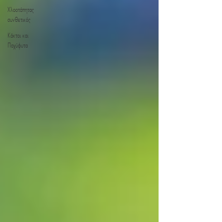
Χλοοτάπητας
συνθετικός
Κάκτοι και
Παχύφυτα