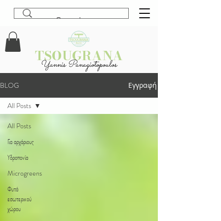
TSOUGRANA
Yannis Panagiotopoulos
BLOG
Εγγραφή
All Posts
All Posts
Για αρχάριους
Υδροπονία
Microgreens
Φυτά
εσωτερικού
χώρου