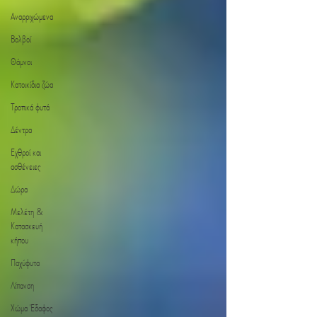
Αναρριχώμενα
Βολβοί
Θάμνοι
Κατοικίδια ζώα
Τροπικά φυτά
Δέντρα
Εχθροί και
ασθένειες
Δώρα
Μελέτη &
Κατασκευή
κήπου
Παχύφυτα
Λίπανση
Χώμα Έδαφος