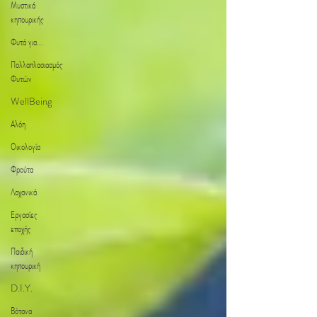
Μυστικά
κηπουρικής
Φυτά για...
Πολλαπλασιασμός
Φυτών
WellBeing
Αλόη
Οικολογία
Φρούτα
Λαχανικά
Εργασίες
εποχής
Παιδική
κηπουρική
D.I.Y.
Βότανα