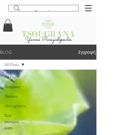
TSOUGRANA
Yannis Panagiotopoulos
BLOG
Εγγραφή
All Posts
All Posts
Για αρχάριους
Υδροπονία
Microgreens
Φυτά
εσωτερικού
χώρου