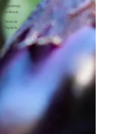
Χλοοτάπητας
συνθετικός
Κάκτοι και
Παχύφυτα