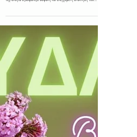
διαβάστηκε 3 λεπτά
Για αρχάριους
Ανακαλύψτε το Αυτόματο Καρούλι Λάστιχου
που Κάνει το Πότισμα Εύκολο και Άνετο
Ένα από τα πιο εντυπωσιακά χαρακτηριστικά του Αυτόματου
Καρουλιού είναι η τεχνολογία RollControl. Αυτή η καινοτόμος
τεχνολογία εξασφαλίζει ασφαλή και ελεγχόμενη ανάκληση του
λάστιχου. Όταν τελειώσω με το πότισμα, ένα ελαφρύ τράβηγμα
στο άκρο του λάστιχου απελευθερώνει την κλειδαριά και ξεκινά η
αυτόματη ανάκληση. Αυτό σημαίνει ότι δεν χρειάζεται να ανησυχώ
για κόμπους ή ζημιές.