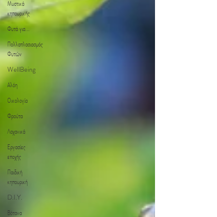
Μυστικά
κηπουρικής
Φυτά για...
Πολλαπλασιασμός
Φυτών
WellBeing
Αλόη
Οικολογία
Φρούτα
Λαχανικά
Εργασίες
εποχής
Παιδική
κηπουρική
D.I.Y.
Βότανα