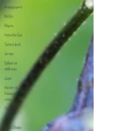
Αναρριχώμενα
Βολβοί
Θάμνοι
Κατοικίδια ζώα
Τροπικά φυτά
Δέντρα
Εχθροί και
ασθένειες
Δώρα
Μελέτη &
Κατασκευή
κήπου
Παχύφυτα
Λίπανση
Χώμα Έδαφος