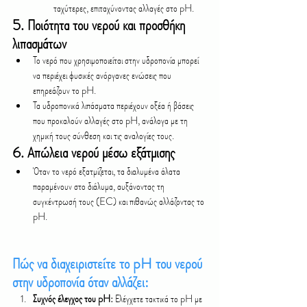
ταχύτερες, επιταχύνοντας αλλαγές στο pH.
5. 
Ποιότητα του νερού και προσθήκη 
λιπασμάτων
Το νερό που χρησιμοποιείται στην υδροπονία μπορεί 
να περιέχει φυσικές ανόργανες ενώσεις που 
επηρεάζουν το pH.
Τα υδροπονικά λιπάσματα περιέχουν οξέα ή βάσεις 
που προκαλούν αλλαγές στο pH, ανάλογα με τη 
χημική τους σύνθεση και τις αναλογίες τους.
6. 
Απώλεια νερού μέσω εξάτμισης
Όταν το νερό εξατμίζεται, τα διαλυμένα άλατα 
παραμένουν στο διάλυμα, αυξάνοντας τη 
συγκέντρωσή τους (EC) και πιθανώς αλλάζοντας το 
pH.
Πώς να διαχειριστείτε το pH του νερού 
στην υδροπονία όταν αλλάζει:
Συχνός έλεγχος του pH:
 Ελέγχετε τακτικά το pH με 