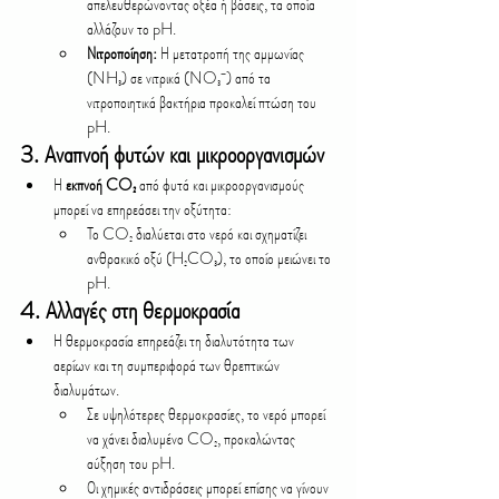
απελευθερώνοντας οξέα ή βάσεις, τα οποία 
αλλάζουν το pH.
Νιτροποίηση:
 Η μετατροπή της αμμωνίας 
(NH₃) σε νιτρικά (NO₃⁻) από τα 
νιτροποιητικά βακτήρια προκαλεί πτώση του 
pH.
3. 
Αναπνοή φυτών και μικροοργανισμών
Η 
εκπνοή CO₂
 από φυτά και μικροοργανισμούς 
μπορεί να επηρεάσει την οξύτητα:
Το CO₂ διαλύεται στο νερό και σχηματίζει 
ανθρακικό οξύ (H₂CO₃), το οποίο μειώνει το 
pH.
4. 
Αλλαγές στη θερμοκρασία
Η θερμοκρασία επηρεάζει τη διαλυτότητα των 
αερίων και τη συμπεριφορά των θρεπτικών 
διαλυμάτων.
Σε υψηλότερες θερμοκρασίες, το νερό μπορεί 
να χάνει διαλυμένο CO₂, προκαλώντας 
αύξηση του pH.
Οι χημικές αντιδράσεις μπορεί επίσης να γίνουν 