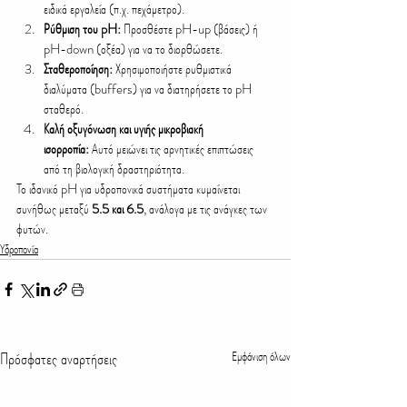
ειδικά εργαλεία (π.χ. πεχάμετρο).
Ρύθμιση του pH:
 Προσθέστε pH-up (βάσεις) ή 
pH-down (οξέα) για να το διορθώσετε.
Σταθεροποίηση:
 Χρησιμοποιήστε ρυθμιστικά 
διαλύματα (buffers) για να διατηρήσετε το pH 
σταθερό.
Καλή οξυγόνωση και υγιής μικροβιακή 
ισορροπία:
 Αυτό μειώνει τις αρνητικές επιπτώσεις 
από τη βιολογική δραστηριότητα.
Το ιδανικό pH για υδροπονικά συστήματα κυμαίνεται 
συνήθως μεταξύ 
5.5 και 6.5
, ανάλογα με τις ανάγκες των 
φυτών.
Υδροπονία
Πρόσφατες αναρτήσεις
Εμφάνιση όλων