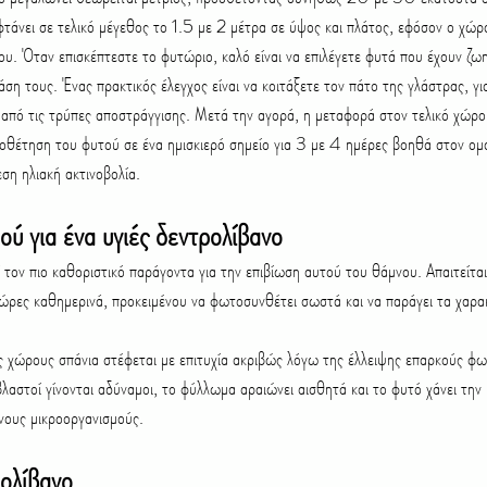
άνει σε τελικό μέγεθος το 1.5 με 2 μέτρα σε ύψος και πλάτος, εφόσον ο χώρο
υ. Όταν επισκέπτεστε το φυτώριο, καλό είναι να επιλέγετε φυτά που έχουν ζω
ση τους. Ένας πρακτικός έλεγχος είναι να κοιτάξετε τον πάτο της γλάστρας, γι
κά από τις τρύπες αποστράγγισης. Μετά την αγορά, η μεταφορά στον τελικό χώρο 
θέτηση του φυτού σε ένα ημισκιερό σημείο για 3 με 4 ημέρες βοηθά στον ομα
εση ηλιακή ακτινοβολία.
ού για ένα υγιές δεντρολίβανο
 ώρες καθημερινά, προκειμένου να φωτοσυνθέτει σωστά και να παράγει τα χαρακ
ς χώρους σπάνια στέφεται με επιτυχία ακριβώς λόγω της έλλειψης επαρκούς φω
βλαστοί γίνονται αδύναμοι, το φύλλωμα αραιώνει αισθητά και το φυτό χάνει την 
νους μικροοργανισμούς.
ολίβανο 