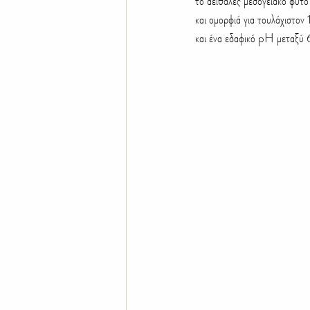
το αειθαλές μεσογειακό φυ
Τροπικά φυτά
Δέντρα
Ε
και ομορφιά για τουλάχιστον 
και ένα εδαφικό pH μεταξύ 
Χώμα Έδαφος
Χλοοτάπητας 