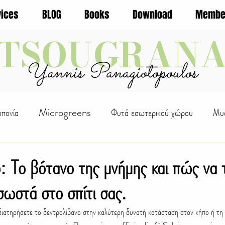
vices
BLOG
Books
Download
Membe
TSOUGRAN
Yannis Panagiotopoulos
οπονία
Microgreens
Φυτά εσωτερικού χώρου
Μυσ
ς Φυτών
WellBeing
Αλόη
Οικολογία
Φρούτα
: Το βότανο της μνήμης και πώς να 
ωστά στο σπίτι σας.
ουρική
D.I.Y.
Βότανα
Αναρριχώμενα
Βολβοί