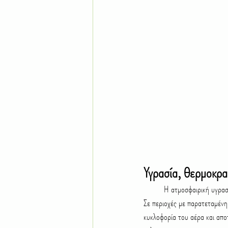
Υγρασία, θερμοκρα
	Η ατμοσφαιρική υγρασία καλό είναι να διατηρείται σε πολύ χαμηλά επίπεδα. Το ιδανικό εύρος είναι μεταξύ 30% και 50%. 
Σε περιοχές με παρατεταμέν
κυκλοφορία του αέρα και απο