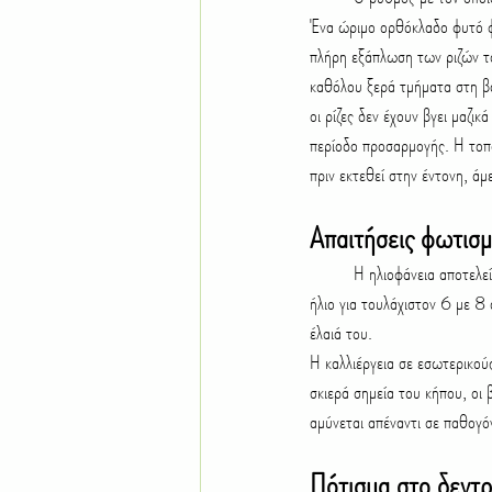
Ένα ώριμο ορθόκλαδο φυτό φτ
πλήρη εξάπλωση των ριζών το
καθόλου ξερά τμήματα στη βά
οι ρίζες δεν έχουν βγει μαζι
περίοδο προσαρμογής. Η τοπο
πριν εκτεθεί στην έντονη, άμ
Απαιτήσεις φωτισμ
	Η ηλιοφάνεια αποτελεί τον πιο καθοριστικό παράγοντα για την επιβίωση αυτού του θάμνου. Απαιτείται άμεση έκθεση στον 
ήλιο για τουλάχιστον 6 με 8
έλαιά του.
Η καλλιέργεια σε εσωτερικού
σκιερά σημεία του κήπου, οι 
αμύνεται απέναντι σε παθογό
Πότισμα στο δεντρ