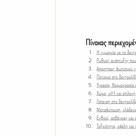
Πίνακας περιεχομ
Η γνωριμία με το δεντ
Ρυθμός ανάπτυξης που 
Απαιτήσεις φωτισμού γ
Πότισμα στο δεντρολί
Υγρασία, θερμοκρασία 
Χώμα, pH και επιλογή 
Λίπανση στο δεντρολίβ
Μεταφύτευση, κλάδεμα
Εχθροί, ασθένειες και
Τοξικότητα, οφέλη και