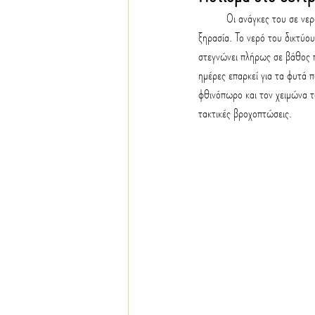
	Οι ανάγκες του σε νερό παραμένουν εξαιρετικά χαμηλές, κάνοντάς το έναν από τους πρωταθλητές στην αντοχή στην 
ξηρασία. Το νερό του δικτύου
στεγνώνει πλήρως σε βάθος π
ημέρες επαρκεί για τα φυτά π
φθινόπωρο και τον χειμώνα τ
τακτικές βροχοπτώσεις.