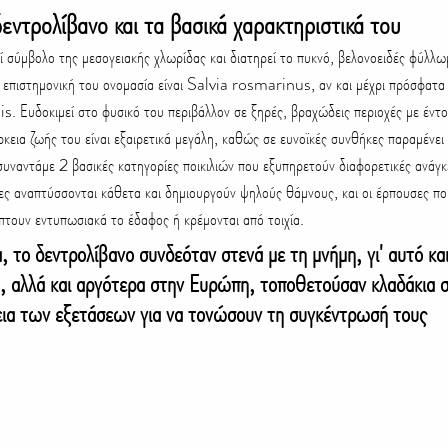
εντρολίβανο και τα βασικά χαρακτηριστικά του
Η επιστημονική του ονομασία είναι Salvia rosmarinus, αν και μέχρι πρόσφατ
Ευδοκιμεί στο φυσικό του περιβάλλον σε ξηρές, βραχώδεις περιοχές με έντον
ρκεια ζωής του είναι εξαιρετικά μεγάλη, καθώς σε ευνοϊκές συνθήκες παραμένει
υναντάμε 2 βασικές κατηγορίες ποικιλιών που εξυπηρετούν διαφορετικές ανάγκε
ίες αναπτύσσονται κάθετα και δημιουργούν ψηλούς θάμνους, και οι έρπουσες ποικ
πτουν εντυπωσιακά το έδαφος ή κρέμονται από τοιχία.
 το δεντρολίβανο συνδεόταν στενά με τη μνήμη, γι' αυτό και
, αλλά και αργότερα στην Ευρώπη, τοποθετούσαν κλαδάκια σ
κεια των εξετάσεων για να τονώσουν τη συγκέντρωσή τους