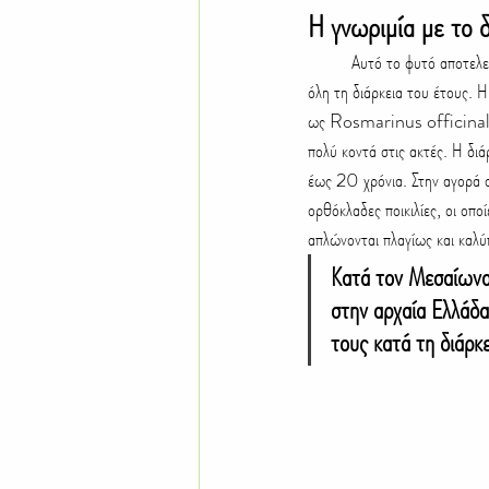
Η γνωριμία με το δ
	Αυτό το φυτό αποτελεί σύμβολο της μεσογειακής χλωρίδας και διατηρεί το πυκνό, βελονοειδές φύλλωμά του πράσινο καθ' 
όλη τη διάρκεια του έτους. 
ως Rosmarinus officinalis. 
πολύ κοντά στις ακτές. Η διά
έως 20 χρόνια. Στην αγορά σ
ορθόκλαδες ποικιλίες, οι οπο
απλώνονται πλαγίως και καλύ
Κατά τον Μεσαίωνα,
στην αρχαία Ελλάδα
τους κατά τη διάρ