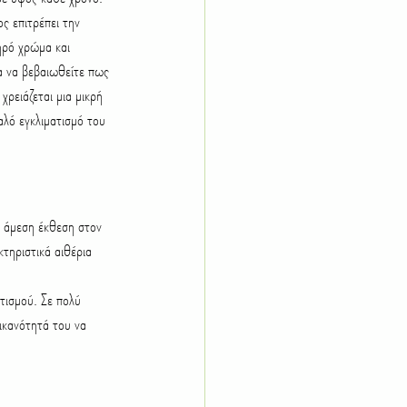
ς επιτρέπει την 
ηρό χρώμα και 
α να βεβαιωθείτε πως 
χρειάζεται μια μικρή 
λό εγκλιματισμό του 
τηριστικά αιθέρια 
τισμού. Σε πολύ 
ικανότητά του να 