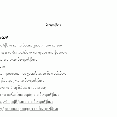
Δεντρολίβανο
ένων
ρολίβανο και τα βασικά χαρακτηριστικά του
έχει το δεντρολίβανο και αγορά από φυτώριο
ια ένα υγιές δεντρολίβανο
βανο
και προστασία που χρειάζεται το δεντρολίβανο
γλάστρας για το δεντρολίβανο
ανο κατά τη διάρκεια του έτους
 και πολλαπλασιασμός στο δεντρολίβανο
 συχνά προβλήματα στο δεντρολίβανο
 χρήσεις που προσφέρει το δεντρολίβανο