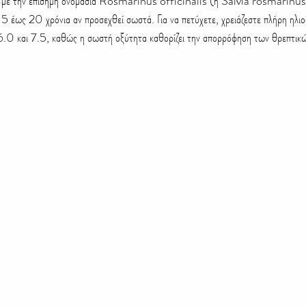
τό με την επίσημη ονομασία Rosmarinus officinalis (ή Salvia rosmarinus
χθροί και ασθένειες
Δώρα
Μελέτη & Κατασκευή κήπου
15 έως 20 χρόνια αν προσεχθεί σωστά. Για να πετύχετε, χρειάζεστε πλήρη ηλιο
6.0 και 7.5, καθώς η σωστή οξύτητα καθορίζει την απορρόφηση των θρεπτικ
συνθετικός
Κάκτοι και Παχύφυτα