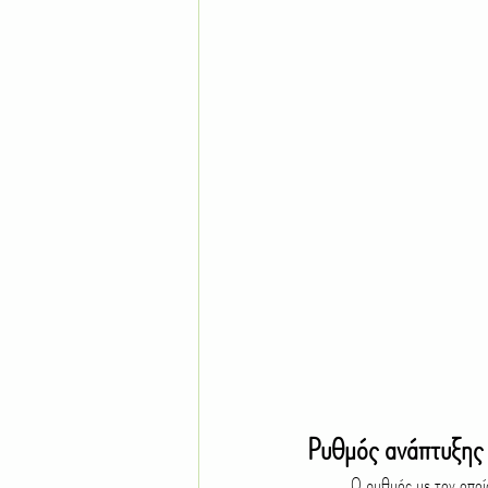
Ρυθμός ανάπτυξης 
	Ο ρυθμός με τον οποίο μεγαλώνει θεωρείται μέτριος, προσθέτοντας συνήθως 20 με 30 εκατοστά σε ύψος κάθε χρόνο. 