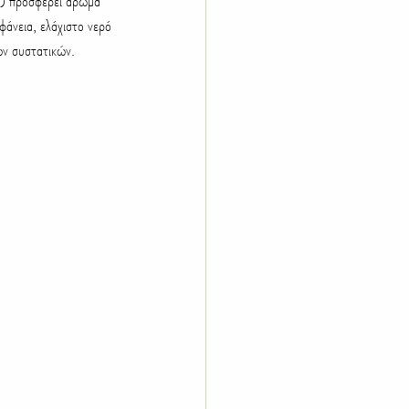
) προσφέρει άρωμα 
Παχύφυτα
Λίπανση
φάνεια, ελάχιστο νερό 
ών συστατικών.