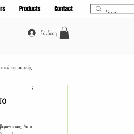
rs
Products
Contact
A
Σύνδεση
τικά κηπουρικής
Λαχανικά
το
Θάμνοι
Κατοικίδια ζώα