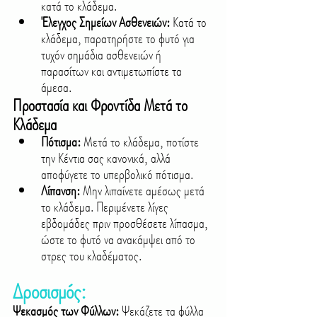
κατά το κλάδεμα.
Έλεγχος Σημείων Ασθενειών:
 Κατά το 
κλάδεμα, παρατηρήστε το φυτό για 
τυχόν σημάδια ασθενειών ή 
παρασίτων και αντιμετωπίστε τα 
άμεσα.
Προστασία και Φροντίδα Μετά το 
Κλάδεμα
Πότισμα:
 Μετά το κλάδεμα, ποτίστε 
την Κέντια σας κανονικά, αλλά 
αποφύγετε το υπερβολικό πότισμα.
Λίπανση:
 Μην λιπαίνετε αμέσως μετά 
το κλάδεμα. Περιμένετε λίγες 
εβδομάδες πριν προσθέσετε λίπασμα, 
ώστε το φυτό να ανακάμψει από το 
στρες του κλαδέματος.
Δροσισμός:
Ψεκασμός των Φύλλων: 
Ψεκάζετε τα φύλλα 