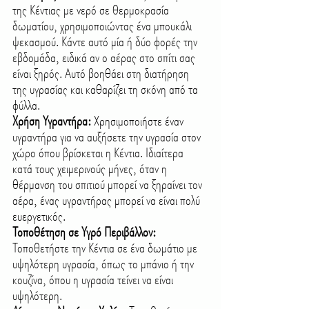
της Κέντιας με νερό σε θερμοκρασία 
δωματίου, χρησιμοποιώντας ένα μπουκάλι 
ψεκασμού. Κάντε αυτό μία ή δύο φορές την 
εβδομάδα, ειδικά αν ο αέρας στο σπίτι σας 
είναι ξηρός. Αυτό βοηθάει στη διατήρηση 
της υγρασίας και καθαρίζει τη σκόνη από τα 
φύλλα.
Χρήση Υγραντήρα: 
Χρησιμοποιήστε έναν 
υγραντήρα για να αυξήσετε την υγρασία στον 
χώρο όπου βρίσκεται η Κέντια. Ιδιαίτερα 
κατά τους χειμερινούς μήνες, όταν η 
θέρμανση του σπιτιού μπορεί να ξηραίνει τον 
αέρα, ένας υγραντήρας μπορεί να είναι πολύ 
ευεργετικός.
Τοποθέτηση σε Υγρό Περιβάλλον: 
Τοποθετήστε την Κέντια σε ένα δωμάτιο με 
υψηλότερη υγρασία, όπως το μπάνιο ή την 
κουζίνα, όπου η υγρασία τείνει να είναι 
υψηλότερη.