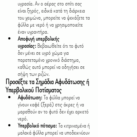
υγρασία. Αν ο αέρας στο σπίτι σας 
είναι ξηρός, ειδικά κατά τη διάρκεια 
του χειμώνα, μπορείτε να ψεκάζετε τα 
φύλλα με νερό ή να χρησιμοποιείτε 
έναν υγραντήρα.
Αποφυγή υπερβολικής 
υγρασίας:
 Βεβαιωθείτε ότι το φυτό 
δεν μένει σε υγρό χώμα για 
παρατεταμένο χρονικό διάστημα, 
καθώς αυτό μπορεί να οδηγήσει σε 
σήψη των ριζών.
Προσέξτε τα Σημάδια Αφυδάτωσης ή 
Υπερβολικού Ποτίσματος
Αφυδάτωση:
 Τα φύλλα μπορεί να 
γίνουν καφέ (ξερά) στις άκρες ή να 
μαραθούν αν το φυτό δεν έχει αρκετό 
νερό.
Υπερβολικό πότισμα:
 Τα κιτρινισμένα ή 
μαλακά φύλλα μπορεί να υποδεικνύουν 