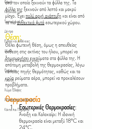
από τον οποίο ξεκινούν τα φύλλα της. Τα 
Θάμνοι
φύλλα της ξεκινούν από λεπτό και μακρύ 
Κατοικίδια ζώα
μίσχο. Έχει 
πολύ αργή ανάπτυξη
 και είναι από 
τα πιο 
ανθεκτικά φυτά
 εσωτερικού χώρου.
Τροπικά φυτά
Δέντρα
Θέση:
Εχθροί και ασθένειες
Θέλει φωτεινή θέση, όμως η απευθείας 
έκθεση στις ακτίνες του ήλιου, μπορεί να 
Δώρα
δημιουργήσει εγκαύματα στα φύλλα της. Η 
Μελέτη & Κατασκευή κήπου
απότομη μεταβολή της θερμοκρασίας, λόγω 
κάποιας πηγής θερμότητας, καθώς και τα 
Παχύφυτα
κρύα ρεύματα αέρα, μπορεί να προκαλέσουν 
Λίπανση
προβλήματα.
Χώμα Έδαφος
Θερμοκρασία
Χλοοτάπητας συνθετικός
Εσωτερικές Θερμοκρασίες
: 
Κάκτοι και Παχύφυτα
Άνοιξη και Καλοκαίρι: Η ιδανική 
θερμοκρασία είναι μεταξύ 18°C και 
24°C.