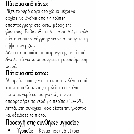
Πότισμα από πάνω:
Ρίξτε το νερό αργά στο χώμα μέχρι να 
αρχίσει να βγαίνει από τις τρύπες 
αποστράγγισης στο κάτω μέρος της 
γλάστρας. Βεβαιωθείτε ότι το φυτό έχει καλό 
σύστημα αποστράγγισης για να αποφύγετε τη 
σήψη των ριζών.
Αδειάστε το πιάτο αποστράγγισης μετά από 
λίγα λεπτά για να αποφύγετε τη συσσώρευση 
νερού.
Πότισμα από κάτω:
Μπορείτε επίσης να ποτίσετε την Κέντια από 
κάτω τοποθετώντας τη γλάστρα σε ένα 
πιάτο με νερό και αφήνοντάς την να 
απορροφήσει το νερό για περίπου 15-20 
λεπτά. Στη συνέχεια, αφαιρέστε την γλάστρα 
και αδειάστε το πιάτο.
Προσοχή στις συνθήκες υγρασίας
Υγρασία:
 Η Κέντια προτιμά μέτρια 