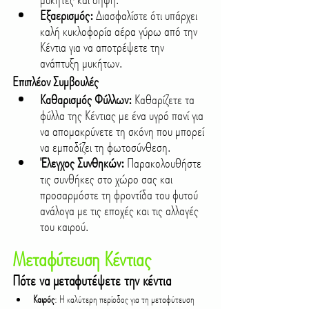
Εξαερισμός:
 Διασφαλίστε ότι υπάρχει 
καλή κυκλοφορία αέρα γύρω από την 
Κέντια για να αποτρέψετε την 
ανάπτυξη μυκήτων.
Επιπλέον Συμβουλές
Καθαρισμός Φύλλων:
 Καθαρίζετε τα 
φύλλα της Κέντιας με ένα υγρό πανί για 
να απομακρύνετε τη σκόνη που μπορεί 
να εμποδίζει τη φωτοσύνθεση.
Έλεγχος Συνθηκών:
 Παρακολουθήστε 
τις συνθήκες στο χώρο σας και 
προσαρμόστε τη φροντίδα του φυτού 
ανάλογα με τις εποχές και τις αλλαγές 
του καιρού.
Μεταφύτευση Κέντιας
Πότε να μεταφυτέψετε την κέντια
Καιρός
: Η καλύτερη περίοδος για τη μεταφύτευση 