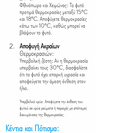
Φθινόπωρο και Χειμώνας: Το φυτό 
προτιμά θερμοκρασίες μεταξύ 15°C 
και 18°C. Αποφύγετε θερμοκρασίες 
κάτω των 10°C, καθώς μπορεί να 
βλάψουν το φυτό.
Αποφυγή Ακραίων 
Θερμοκρασιών:
Υπερβολική ζέστη: Αν η θερμοκρασία 
υπερβαίνει τους 30°C, διασφαλίστε 
ότι το φυτό έχει επαρκή υγρασία και 
αποφεύγετε την άμεση έκθεση στον 
ήλιο.
Υπερβολικό κρύο: Αποφύγετε την έκθεση του 
φυτού σε κρύα ρεύματα ή περιοχές με απότομες 
διακυμάνσεις της θερμοκρασίας.
Κέντια και Πότισμα: