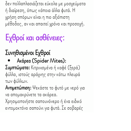
δεν πολλαπλασιάζεται εύκολα με μοσχεύματα 
ή διαίρεση, όπως κάποια άλλα φυτά. Η 
χρήση σπόρων είναι η πιο αξιόπιστη 
μέθοδος, αν και απαιτεί χρόνο και προσοχή.
Εχθροί και ασθένειες:
Συνηθισμένοι Εχθροί
Ακάρεα (Spider Mites):
Συμπτώματα:
 Κιτρινισμένα ή καφέ (ξερά) 
φύλλα, ιστούς αράχνης στην κάτω πλευρά 
των φύλλων.
Αντιμετώπιση:
 Ψεκάστε το φυτό με νερό για 
να απομακρύνετε τα ακάρεα. 
Χρησιμοποιήστε σαπουνόνερο ή ένα ειδικό 
εντομοκτόνο σαπούνι για φυτά. Σε σοβαρές 
περιπτώσεις, χρησιμοποιήστε ένα 
ακαρεοκτόνο.
Μελίγκρα (Aphids):