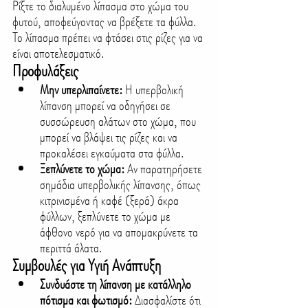
Ρίξτε το διαλυμένο λίπασμα στο χώμα του 
φυτού, αποφεύγοντας να βρέξετε τα φύλλα. 
Το λίπασμα πρέπει να φτάσει στις ρίζες για να 
είναι αποτελεσματικό.
Προφυλάξεις
Μην υπερλιπαίνετε:
 Η υπερβολική 
λίπανση μπορεί να οδηγήσει σε 
συσσώρευση αλάτων στο χώμα, που 
μπορεί να βλάψει τις ρίζες και να 
προκαλέσει εγκαύματα στα φύλλα.
Ξεπλύνετε το χώμα:
 Αν παρατηρήσετε 
σημάδια υπερβολικής λίπανσης, όπως 
κιτρινισμένα ή καφέ (ξερά) άκρα 
φύλλων, ξεπλύνετε το χώμα με 
άφθονο νερό για να απομακρύνετε τα 
περιττά άλατα.
Συμβουλές για Υγιή Ανάπτυξη
Συνδυάστε τη λίπανση με κατάλληλο 
πότισμα και φωτισμό:
 Διασφαλίστε ότι 