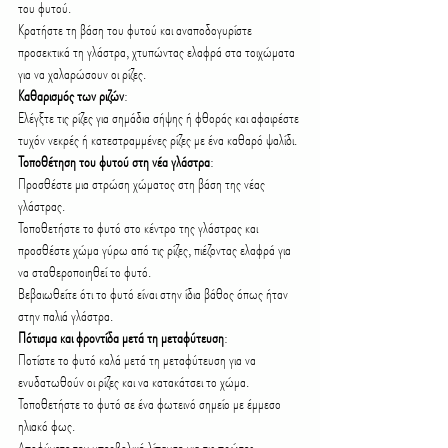
του φυτού.
Κρατήστε τη βάση του φυτού και αναποδογυρίστε 
προσεκτικά τη γλάστρα, χτυπώντας ελαφρά στα τοιχώματα 
για να χαλαρώσουν οι ρίζες.
Καθαρισμός των ριζών
:
Ελέγξτε τις ρίζες για σημάδια σήψης ή φθοράς και αφαιρέστε 
τυχόν νεκρές ή κατεστραμμένες ρίζες με ένα καθαρό ψαλίδι.
Τοποθέτηση του φυτού στη νέα γλάστρα
:
Προσθέστε μια στρώση χώματος στη βάση της νέας 
γλάστρας.
Τοποθετήστε το φυτό στο κέντρο της γλάστρας και 
προσθέστε χώμα γύρω από τις ρίζες, πιέζοντας ελαφρά για 
να σταθεροποιηθεί το φυτό.
Βεβαιωθείτε ότι το φυτό είναι στην ίδια βάθος όπως ήταν 
στην παλιά γλάστρα.
Πότισμα και φροντίδα μετά τη μεταφύτευση
:
Ποτίστε το φυτό καλά μετά τη μεταφύτευση για να 
ενυδατωθούν οι ρίζες και να κατακάτσει το χώμα.
Τοποθετήστε το φυτό σε ένα φωτεινό σημείο με έμμεσο 
ηλιακό φως.