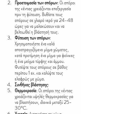
Προετοιμασία των σπόρων
: Οι σπόροι 
της κέντιας χρειάζονται επεξεργασία 
πριν τη φύτευση. Βυθίστε τους 
σπόρους σε χλιαρό νερό για 24-48 
ώρες για να μαλακώσουν και να 
βελτιωθεί η βλάστησή τους.
Φύτευση των σπόρων
: 
Χρησιμοποιήστε ένα καλά 
αποστραγγιζόμενο μίγμα χώματος, 
κατά προτίμηση ένα μίγμα για φοίνικες 
ή ένα μείγμα τύρφης και άμμου. 
Φυτέψτε τους σπόρους σε βάθος 
περίπου 1 εκ. και καλύψτε τους 
ελαφρώς με χώμα.
Συνθήκες βλάστησης
:
Θερμοκρασία
: Οι σπόροι της κέντιας 
χρειάζονται υψηλές θερμοκρασίες για 
να βλαστήσουν, ιδανικά μεταξύ 25-
30°C.
Υγρασία
: Διατηρήστε το χώμα 