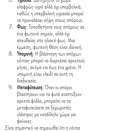
ελαφρώς υγρό αλλά όχι υπερβολικά, 
καθώς η υπερβολική υγρασία μπορεί 
να προκαλέσει σήψη στους σπόρους.
Φως
: Τοποθετήστε τους σπόρους σε 
ένα φωτεινό σημείο, αλλά όχι 
απευθείας στο ηλιακό φως. Μια 
έμμεση, φωτεινή θέση είναι ιδανική.
Υπομονή
: Η βλάστηση των σπόρων 
κέντιας μπορεί να διαρκέσει αρκετούς 
μήνες, ακόμα και έως ένα χρόνο. Η 
υπομονή είναι κλειδί σε αυτή τη 
διαδικασία.
Μεταφύτευση
: Όταν οι σπόροι 
βλαστήσουν και τα φυτά αναπτύξουν 
αρκετά φύλλα, μπορείτε να τα 
μεταφυτεύσετε σε ξεχωριστές 
γλάστρες με κατάλληλο χώμα για 
φοίνικες.
Είναι σημαντικό να σημειωθεί ότι η κέντια 