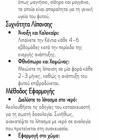
όπως μαγνήσιο, σίδηρο και μαγγάνιο, 
τα οποία είναι απαραίτητα για τη γενική 
υγεία του φυτού.
Συχνότητα Λίπανσης
Άνοιξη και Καλοκαίρι: 
Λιπαίνετε την Κέντια κάθε 4-6 
εβδομάδες κατά την περίοδο της 
ενεργής ανάπτυξης.
Φθινόπωρο και Χειμώνας: 
Μειώστε τη λίπανση σε μία φορά κάθε 
2-3 μήνες, καθώς η ανάπτυξη του 
φυτού επιβραδύνεται.
Μέθοδος Εφαρμογής
Διαλύστε το λίπασμα στο νερό:
Ακολουθήστε τις οδηγίες του κατασκευαστή 
για τη σωστή δοσολογία. Συνήθως, 
ανακατέψτε το λίπασμα με νερό σε αναλογία 
που προτείνεται στη συσκευασία.
Εφαρμογή στο χώμα: