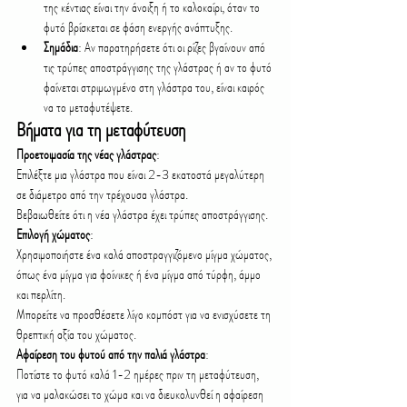
της κέντιας είναι την άνοιξη ή το καλοκαίρι, όταν το 
φυτό βρίσκεται σε φάση ενεργής ανάπτυξης.
Σημάδια
: Αν παρατηρήσετε ότι οι ρίζες βγαίνουν από 
τις τρύπες αποστράγγισης της γλάστρας ή αν το φυτό 
φαίνεται στριμωγμένο στη γλάστρα του, είναι καιρός 
να το μεταφυτέψετε.
Βήματα για τη μεταφύτευση
Προετοιμασία της νέας γλάστρας
:
Επιλέξτε μια γλάστρα που είναι 2-3 εκατοστά μεγαλύτερη 
σε διάμετρο από την τρέχουσα γλάστρα.
Βεβαιωθείτε ότι η νέα γλάστρα έχει τρύπες αποστράγγισης.
Επιλογή χώματος
:
Χρησιμοποιήστε ένα καλά αποστραγγιζόμενο μίγμα χώματος, 
όπως ένα μίγμα για φοίνικες ή ένα μίγμα από τύρφη, άμμο 
και περλίτη.
Μπορείτε να προσθέσετε λίγο κομπόστ για να ενισχύσετε τη 
θρεπτική αξία του χώματος.
Αφαίρεση του φυτού από την παλιά γλάστρα
:
Ποτίστε το φυτό καλά 1-2 ημέρες πριν τη μεταφύτευση, 
για να μαλακώσει το χώμα και να διευκολυνθεί η αφαίρεση 