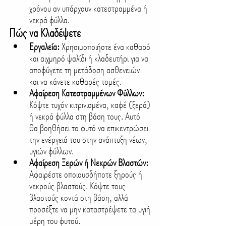
χρόνου αν υπάρχουν κατεστραμμένα ή 
νεκρά φύλλα.
Πώς να Κλαδέψετε
Εργαλεία: 
Χρησιμοποιήστε ένα καθαρό 
και αιχμηρό ψαλίδι ή κλαδευτήρι για να 
αποφύγετε τη μετάδοση ασθενειών 
και να κάνετε καθαρές τομές.
Αφαίρεση Κατεστραμμένων Φύλλων: 
Κόψτε τυχόν κιτρινισμένα, καφέ (ξερά) 
ή νεκρά φύλλα στη βάση τους. Αυτό 
θα βοηθήσει το φυτό να επικεντρώσει 
την ενέργειά του στην ανάπτυξη νέων, 
υγιών φύλλων.
Αφαίρεση Ξερών ή Νεκρών Βλαστών: 
Αφαιρέστε οποιουσδήποτε ξηρούς ή 
νεκρούς βλαστούς. Κόψτε τους 
βλαστούς κοντά στη βάση, αλλά 
προσέξτε να μην καταστρέψετε τα υγιή 
μέρη του φυτού.