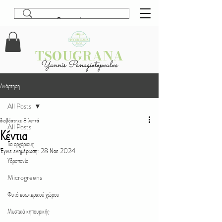
TSOUGRANA
Yannis Panagiotopoulos
Ανάρτηση
All Posts
διαβάστηκε 8 λεπτά
All Posts
Κέντια
Για αρχάριους
Έγινε ενημέρωση:
28 Νοε 2024
Υδροπονία
Microgreens
Φυτά εσωτερικού χώρου
Μυστικά κηπουρικής