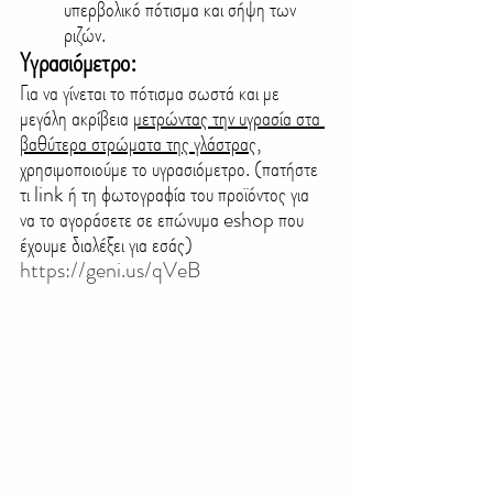
υπερβολικό πότισμα και σήψη των 
ριζών.
Υγρασιόμετρο:
Για να γίνεται το πότισμα σωστά και με 
μεγάλη ακρίβεια 
μετρώντας την υγρασία στα 
βαθύτερα στρώματα της γλάστρα
ς, 
χρησιμοποιούμε το υγρασιόμετρο. (πατήστε 
τι link ή τη φωτογραφία του προϊόντος για 
να το αγοράσετε σε επώνυμα eshop που 
έχουμε διαλέξει για εσάς)  
https://geni.us/qVeB