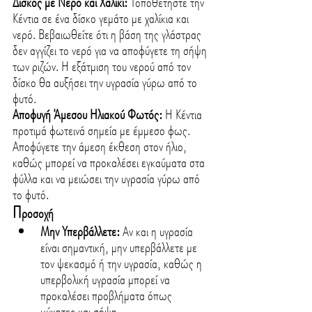
Δίσκος με Νερό και Χαλίκι: 
Τοποθετήστε την 
Κέντια σε ένα δίσκο γεμάτο με χαλίκια και 
νερό. Βεβαιωθείτε ότι η βάση της γλάστρας 
δεν αγγίζει το νερό για να αποφύγετε τη σήψη 
των ριζών. Η εξάτμιση του νερού από τον 
δίσκο θα αυξήσει την υγρασία γύρω από το 
φυτό.
Αποφυγή Άμεσου Ηλιακού Φωτός: 
Η Κέντια 
προτιμά φωτεινά σημεία με έμμεσο φως. 
Αποφύγετε την άμεση έκθεση στον ήλιο, 
καθώς μπορεί να προκαλέσει εγκαύματα στα 
φύλλα και να μειώσει την υγρασία γύρω από 
το φυτό.
Π
ροσοχή
Μην Υπερβάλλετε:
 Αν και η υγρασία 
είναι σημαντική, μην υπερβάλλετε με 
τον ψεκασμό ή την υγρασία, καθώς η 
υπερβολική υγρασία μπορεί να 
προκαλέσει προβλήματα όπως 
μύκητες και σήψη.