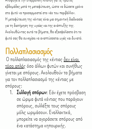
Αποφύγετε την υπερβολική λίπανση για τις πρώτες 
εβδομάδες μετά τη μεταφύτευση, ώστε να δώσετε χρόνο 
στο φυτό να προσαρμοστεί στο νέο του περιβάλλον.
Η μεταφύτευση της κέντιας είναι μια σημαντική διαδικασία 
για τη διατήρηση της υγείας και της ανάπτυξής της. 
Ακολουθώντας αυτά τα βήματα, θα εξασφαλίσετε ότι το 
φυτό σας θα συνεχίσει να αναπτύσσεται υγιές και δυνατό.
Πολλαπλασιασμός
Ο πολλαπλασιασμός της κέντιας 
δεν είναι 
τόσο απλός
 όσο άλλων φυτών και συνήθως 
γίνεται με σπόρους. Ακολουθούν τα βήματα 
για τον πολλαπλασιασμό της κέντιας με 
σπόρους:
Συλλογή σπόρων
: Εάν έχετε πρόσβαση 
σε ώριμα φυτά κέντιας που παράγουν 
σπόρους, συλλέξτε τους σπόρους 
μόλις ωριμάσουν. Εναλλακτικά, 
μπορείτε να αγοράσετε σπόρους από 
ένα κατάστημα κηπουρικής.