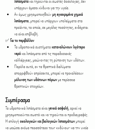
λιπάσματα
 και τηρούνται οι σωστές δοσολογίες, δεν 
υπάρχουν άμεσοι κίνδυνοι για την υγεία.
Αν όμως χρησιμοποιηθούν 
μη εγκεκριμένα χημικά 
λιπάσματα
, μπορεί να υπάρχουν υπολείμματα στα 
προϊόντα, τα οποία, σε μεγάλες ποσότητες, ενδέχεται 
να είναι επιβλαβή.
✅ 
Για το περιβάλλον
Τα υδροπονικά συστήματα 
καταναλώνουν λιγότερο 
νερό
 και λιπάσματα από τις παραδοσιακές 
καλλιέργειες, μειώνοντας τη ρύπανση των υδάτων.
Παρόλα αυτά, αν τα θρεπτικά διαλύματα 
απορριφθούν απρόσεκτα, μπορεί να προκαλέσουν 
μόλυνση των υδάτινων πόρων
 με περίσσεια 
θρεπτικών στοιχείων.
Συμπέρασμα
Τα υδροπονικά λιπάσματα είναι 
γενικά ασφαλή
, αρκεί να 
χρησιμοποιούνται σωστά και να τηρούνται οι προδιαγραφές. 
Η επιλογή 
οικολογικών και βιολογικών λιπασμάτων
 μπορεί 
να μειώσει ακόμα περισσότερο τους κινδύνους για την υγεία 