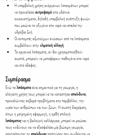
Η υπερβολική χρήση ανόργανων λιπασμάτων μπορεί 
να προκαλέσει 
ευτροφισμό
 στα υδάτινα 
οικοσυστήματα, δηλαδή υπερβολική ανάπτυξη φυκών 
που μειώνει το οξυγόνο στο νερό και απειλεί την 
υδρόβια ζωή.
Οι εκπομπές αζωτούχων ενώσεων από τα λιπάσματα 
συμβάλλουν στην 
κλιματική αλλαγή
.
Τα οργανικά λιπάσματα, αν δεν χρησιμοποιηθούν 
σωστά, μπορούν να μεταφέρουν παθογόνα στο νερό 
και στο έδαφος.
Συμπέρασμα
Ενώ τα 
λιπάσματα
 είναι σημαντικά για τη γεωργία, η 
αλόγιστη χρήση τους μπορεί να τα καταστήσει 
επικίνδυνα
, 
προκαλώντας σοβαρά προβλήματα στο περιβάλλον, την 
υγεία των ανθρώπων και των ζώων. Η σωστή διαχείριση, 
όπως η μετρημένη εφαρμογή, η ορθή επιλογή 
λιπάσματος
 και η βιολογική καλλιέργεια, μπορεί να μειώσει 
τους κινδύνους και να εξασφαλίσει μία βιώσιμη γεωργία, 
αποτρέποντας τις 
επικίνδυνες
 επιπτώσεις που συνδέονται με 