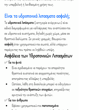
την υπερβολική ή λανθασμένη χρήση τους.
Είναι τα υδροπονικά λιπασματα ασφαλή;
Τα 
υδροπονικά λιπάσματα
 (κατηγορία ανόργανων) είναι 
ειδικά διαμορφωμένα για καλλιέργειες που αναπτύσσονται 
σε υδροπονικά συστήματα, δηλαδή χωρίς χώμα, μέσα σε 
θρεπτικά διαλύματα. Σε γενικές γραμμές, θεωρούνται 
ασφαλή
 όταν χρησιμοποιούνται σωστά, αλλά υπάρχουν 
παράγοντες που πρέπει να ληφθούν υπόψη.
Ασφάλεια των Υδροπονικών Λιπασμάτων
✅ 
Για τα φυτά
Είναι σχεδιασμένα να παρέχουν τα απαραίτητα 
θρεπτικά συστατικά σε ισορροπημένες ποσότητες, 
αποτρέποντας ελλείψεις ή υπερβολές.
Ωστόσο, λάθη στη δοσολογία μπορεί να οδηγήσουν 
σε 
τοξικότητα θρεπτικών στοιχείων
, επηρεάζοντας 
αρνητικά την ανάπτυξη των φυτών.
✅ 
Για τον άνθρωπο
Εφόσον χρησιμοποιούνται 
πιστοποιημένα 