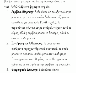
βασίζονται στη μέτρηση του διαλυμένου οξυγόνου στο 
νερό. Απλώς λάβε υπόψη μερικά σημεία:
Ακρίβεια Μέτρησης
: Βεβαιώσου ότι το οξυγονόμετρο 
μπορεί να μετράει σε επίπεδα διαλυμένου οξυγόνου 
κατάλληλα για υδροπονία (5-8 mg/L). Τα 
περισσότερα οξυγονόμετρα ενυδρείων έχουν αυτό το 
εύρος, αλλά η ακρίβεια μπορεί να διαφέρει, ειδικά αν 
είναι πιο απλό μοντέλο.
Συντήρηση και Καθαρισμός
: Τα υδροπονικά 
διαλύματα περιέχουν θρεπτικά συστατικά, τα οποία 
μπορεί να αφήσουν υπολείμματα στον αισθητήρα. 
Είναι σημαντικό να καθαρίζεις τον αισθητήρα μετά τη 
χρήση για να διατηρήσεις την ακρίβεια της συσκευής.
Θερμοκρασία Διάλυσης
: Βεβαιώσου ότι το 
οξυγονόμετρο ενυδρείου μπορεί να λειτουργεί στην 
κατάλληλη θερμοκρασία για υδροπονία, η οποία 
συνήθως είναι ελαφρώς χαμηλότερη από εκείνη των 
ενυδρείων (γύρω στους 18-22°C). Αν έχει 
ενσωματωμένο αισθητήρα θερμοκρασίας, αυτό είναι 
ιδανικό, γιατί τα επίπεδα οξυγόνου επηρεάζονται από 
τη θερμοκρασία.