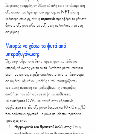
Σε γενικές γραμμές, αν θέλεις εύκολη και αποτελεσματική 
οξυγόνωση με λιγότερη συντήρηση, το 
NFT
 είναι η 
καλύτερη επιλογή, ενώ η 
αεροπονία
 προσφέρει το μέγιστο 
δυνατό οξυγόνο αλλά με αυξημένη πολυπλοκότητα στη 
διαχείριση.
Μπορώ να χάσω τα φυτά από 
υπεροξυγόνωση;
Όχι, στην υδροπονία δεν υπάρχει πρακτικά κίνδυνος 
υπεροξυγόνωσης για τα φυτά. Αντίθετα με τα υπέργεια 
μέρη του φυτού, οι ρίζες ωφελούνται από το πλεόνασμα 
διαλυμένου οξυγόνου, καθώς αυτό υποστηρίζει την 
κυτταρική αναπνοή και προλαμβάνει τις αναερόβιες 
συνθήκες που οδηγούν σε σήψη και ασθένειες.
Σε συστήματα DWC και γενικά στην υδροπονία, 
υψηλότερα επίπεδα οξυγόνου (ακόμα και 10-12 mg/L) 
θεωρούνται ευεργετικά. Τα μόνα σημεία που πρέπει να 
προσέχεις είναι:
Θερμοκρασία του θρεπτικού διαλύματος
: Όπως 
αναφέρθηκε, η χαμηλότερη θερμοκρασία διατηρεί 