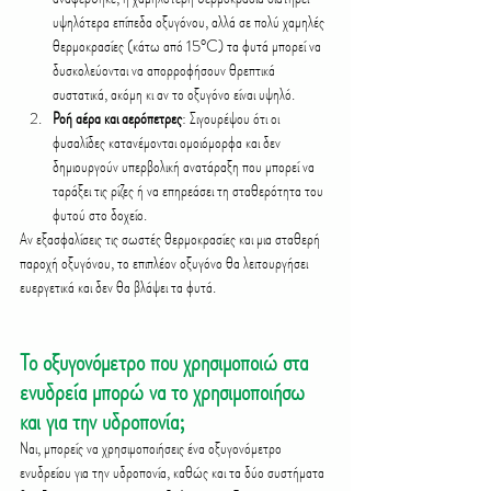
υψηλότερα επίπεδα οξυγόνου, αλλά σε πολύ χαμηλές 
θερμοκρασίες (κάτω από 15°C) τα φυτά μπορεί να 
δυσκολεύονται να απορροφήσουν θρεπτικά 
συστατικά, ακόμη κι αν το οξυγόνο είναι υψηλό.
Ροή αέρα και αερόπετρες
: Σιγουρέψου ότι οι 
φυσαλίδες κατανέμονται ομοιόμορφα και δεν 
δημιουργούν υπερβολική ανατάραξη που μπορεί να 
ταράξει τις ρίζες ή να επηρεάσει τη σταθερότητα του 
φυτού στο δοχείο.
Αν εξασφαλίσεις τις σωστές θερμοκρασίες και μια σταθερή 
παροχή οξυγόνου, το επιπλέον οξυγόνο θα λειτουργήσει 
ευεργετικά και δεν θα βλάψει τα φυτά.
Το οξυγονόμετρο που χρησιμοποιώ στα 
ενυδρεία μπορώ να το χρησιμοποιήσω 
και για την υδροπονία;
Ναι, μπορείς να χρησιμοποιήσεις ένα οξυγονόμετρο 
ενυδρείου για την υδροπονία, καθώς και τα δύο συστήματα 