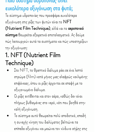
Ποιο σύστημα υδροπονίας δίνει 
ευκολότερα οξυγόνωση στα φυτά;
Το σύστημα υδροπονίας που προσφέρει ευκολότερα 
οξυγόνωση στις ρίζες των φυτών είναι το 
NFT 
(Nutrient Film Technique)
, αλλά και το 
αεροπονικό 
σύστημα
 θεωρείται εξαιρετικά αποτελεσματικό. Ας δούμε 
πώς λειτουργούν αυτά τα συστήματα και πώς υποστηρίζουν 
την οξυγόνωση:
1. 
NFT (Nutrient Film 
Technique)
Στο NFT, το θρεπτικό διάλυμα ρέει σε ένα λεπτό 
στρώμα (film) κατά μήκος μιας ελαφρώς κεκλιμένης 
επιφάνειας, όπου οι ρίζες έρχονται σε επαφή με το 
οξυγονωμένο διάλυμα.
Οι ρίζες εκτίθενται και στον αέρα, καθώς δεν είναι 
πλήρως βυθισμένες στο νερό, κάτι που βοηθά στην 
καλή οξυγόνωση.
Το σύστημα αυτό θεωρείται πολύ αποδοτικό, επειδή 
η συνεχής κίνηση του διαλύματος βελτιώνει τα 
επίπεδα οξυγόνου και μειώνει τον κίνδυνο σήψης στις 