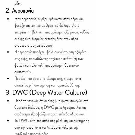
ρίζες.
2. 
Αεροπονία
Στην αεροπονία, οι ρίζες κρέμονται στον αέρα και 
ψεκάζονται τακτικά με θρεπτικό διάλυμα. Αυτό 
επιτρέπει τη βέλτιστη απορρόφηση οξυγόνου, καθώς 
οι ρίζες είναι διαρκώς εκτεθειμένες στον αέρα 
ανάμεσα στους ψεκασμούς.
Η αεροπονία παρέχει υψηλή συγκέντρωση οξυγόνου 
στις ρίζες, προωθώντας ταχύτερη ανάπτυξη των 
φυτών και πολύ καλή απορρόφηση θρεπτικών 
συστατικών.
Παρόλο που είναι αποτελεσματική, η αεροπονία 
απαιτεί συχνή συντήρηση και παρακολούθηση.
3. 
DWC (Deep Water Culture)
Παρά το γεγονός ότι οι ρίζες βυθίζονται συνεχώς στο 
θρεπτικό διάλυμα, η DWC με καλή αεραντλία και 
αερόπετρα εξασφαλίζει επαρκή επίπεδα οξυγόνου.
Το DWC είναι πιο απλό στη ρύθμιση και συντήρηση 
από την αεροπονία και λειτουργεί καλά με την 
κατάλληλη παροχή αέρα.