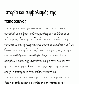
Ιστορία και συμβολισμός της 
παπαρούνας
Η παπαρούνα είναι γνωστή από την αρχαιότητα και έχει 
συνδεθεί με διαφορετικούς συμβολισμούς σε διάφορους 
πολιτισμούς. Στην αρχαία Ελλάδα, το φυτό συνδεόταν με τη 
γονιμότητα και τη γεωργία, ενώ συχνά απεικονιζόταν μαζί με 
θεότητες όπως η Δήμητρα, λόγω της σχέσης της με τη γη 
και την καλλιέργεια. Παράλληλα, λόγω των ιδιοτήτων 
ορισμένων ειδών της, σχετιζόταν και με τον ύπνο και την 
ηρεμία. Στην αρχαία Αίγυπτο και αργότερα στη Ρωμαϊκή 
εποχή, η παπαρούνα ήταν επίσης γνωστή και 
χρησιμοποιούνταν σε διάφορα πλαίσια. Για παράδειγμα, στη 
Ρώμη οι σπόροι και τα εκχυλίσματα της παπαρούνας 
χρησιμοποιούνταν για την παρασκευή σκευασμάτων που 
είχαν καταπραϋντική δράση και βοηθούσαν στον ύπνο. Στη 
σύγχρονη εποχή, ιδιαίτερα στην Ευρώπη, η κόκκινη 
παπαρούνα έχει αποκτήσει έναν διαφορετικό συμβολισμό, 
καθώς συνδέεται με τη μνήμη και την ανάμνηση των 