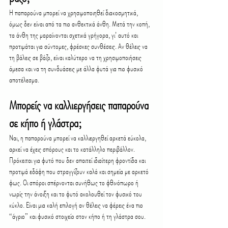
Η παπαρούνα μπορεί να χρησιμοποιηθεί διακοσμητικά, 
όμως δεν είναι από τα πιο ανθεκτικά άνθη. Μετά την κοπή, 
τα άνθη της μαραίνονται σχετικά γρήγορα, γι’ αυτό και 
προτιμάται για σύντομες, φρέσκες συνθέσεις. Αν θέλεις να 
τη βάλεις σε βάζο, είναι καλύτερο να τη χρησιμοποιήσεις 
άμεσα και να τη συνδυάσεις με άλλα φυτά για πιο φυσικό 
αποτέλεσμα.
Μπορείς να καλλιεργήσεις παπαρούνα 
σε κήπο ή γλάστρα;
Ναι, η παπαρούνα μπορεί να καλλιεργηθεί αρκετά εύκολα, 
αρκεί να έχεις σπόρους και το κατάλληλο περιβάλλον. 
Πρόκειται για φυτό που δεν απαιτεί ιδιαίτερη φροντίδα και 
προτιμά εδάφη που στραγγίζουν καλά και σημεία με αρκετό 
φως. Οι σπόροι σπέρνονται συνήθως το φθινόπωρο ή 
νωρίς την άνοιξη και το φυτό ακολουθεί τον φυσικό του 
κύκλο. Είναι μια καλή επιλογή αν θέλεις να φέρεις ένα πιο 
“άγριο” και φυσικό στοιχείο στον κήπο ή τη γλάστρα σου.