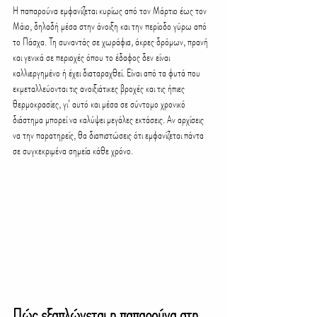
Η παπαρούνα εμφανίζεται κυρίως από τον Μάρτιο έως τον 
Μάιο, δηλαδή μέσα στην άνοιξη και την περίοδο γύρω από 
το Πάσχα. Τη συναντάς σε χωράφια, άκρες δρόμων, πρανή 
και γενικά σε περιοχές όπου το έδαφος δεν είναι 
καλλιεργημένο ή έχει διαταραχθεί. Είναι από τα φυτά που 
εκμεταλλεύονται τις ανοιξιάτικες βροχές και τις ήπιες 
θερμοκρασίες, γι’ αυτό και μέσα σε σύντομο χρονικό 
διάστημα μπορεί να καλύψει μεγάλες εκτάσεις. Αν αρχίσεις 
να την παρατηρείς, θα διαπιστώσεις ότι εμφανίζεται πάντα 
σε συγκεκριμένα σημεία κάθε χρόνο.
Πώς εξαπλώνεται η παπαρούνα στη 