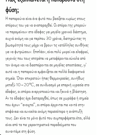
φύση;
Η παπαρούνα είναι ένα φυτό που βασίζεται κυρίως στους 
σπόρους του για να αναπαραχθεί. Οι σπόροι της μπορούν 
να παραμείνουν στο έδαφος για μεγάλο χρονικό διάστημα, 
συχνά ακόμη και για περίπου 30 χρόνια, διατηρώντας τη 
βιωσιμότητά τους μέχρι να βρουν τις κατάλληλες συνθήκες 
για να φυτρώσουν. Επιπλέον, είναι πολύ μικροί και ελαφριοί, 
γεγονός που τους επιτρέπει να μεταφέρονται εύκολα από 
τον άνεμο και να διασπείρονται σε μεγάλες αποστάσεις, γι’ 
αυτό και η παπαρούνα εμφανίζεται σε πολλά διαφορετικά 
σημεία. Όταν επικρατούν ήπιες θερμοκρασίες, συνήθως 
μεταξύ 10–20°C, σε συνδυασμό με επαρκή υγρασία στο 
έδαφος, οι σπόροι ενεργοποιούνται και ξεκινά η βλάστηση. 
Αν το έδαφος έχει διαταραχθεί, όπως σε χωράφια ή σημεία 
που έχουν “ανοιχτεί”, οι σπόροι έρχονται πιο κοντά στην 
επιφάνεια και ευνοείται ακόμη περισσότερο η ανάπτυξή 
τους. Δεν είναι το μόνο φυτό που συμπεριφέρεται έτσι, αλλά 
είναι από τα πιο χαρακτηριστικά παραδείγματα που 
συναντάμε στη φύση.