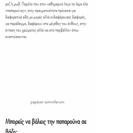
ροζ ή μωβ. Παρόλο που στον καθημερινό λόγο τα λέμε όλα 
«παπαρούνες», στην πραγματικότητα πρόκειται για 
διαφορετικά είδη με μικρές αλλά ενδιαφέρουσες διαφορές, 
για παράδειγμα, διαφέρουν στο μέγεθος του άνθους, στην 
ένταση του χρώματος αλλά και στο περιβάλλον όπου 
αναπτύσσονται.
papaver somniferum
Μπορείς να βάλεις την παπαρούνα σε 
βάζο;