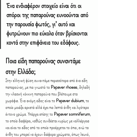
Ένα ενδιαφέρον στοιχείο είναι ότι οι 
σπόροι της παπαρούνας ευνοούνται από 
την παρουσία φωτός, γι’ αυτό και 
φυτρώνουν πιο εύκολα όταν βρίσκονται 
κοντά στην επιφάνεια του εδάφους.
Ποια είδη παπαρούνας συναντάμε 
στην Ελλάδα;
Στην ελληνική φύση συναντάμε περισσότερα από ένα είδη 
παπαρούνας, με πιο γνωστό το 
Papaver rhoeas
, δηλαδή 
την κλασική κόκκινη παπαρούνα που βλέπουμε στα 
χωράφια. Ένα ακόμη είδος είναι το 
Papaver dubium
, το 
οποίο μοιάζει αρκετά αλλά έχει πιο λεπτά άνθη και λιγότερο 
έντονο χρώμα. Υπάρχει επίσης το 
Papaver somniferum
, 
το οποίο διαφέρει, καθώς συνδέεται κυρίως με καλλιέργεια 
και είναι το είδος από το οποίο προέρχεται το όπιο, ενώ τα 
άνθη του μπορεί να έχουν διάφορα χρώματα, όπως λευκό, 