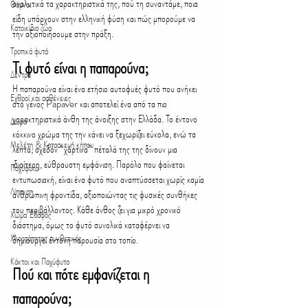
αναλυτικά τα χαρακτηριστικά της, πού τη συναντάμε, ποια 
Θάμνοι
είδη υπάρχουν στην ελληνική φύση και πώς μπορούμε να 
Κατοικίδια ζώα
την αξιοποιήσουμε στην πράξη.
Τροπικά φυτά
Τι φυτό είναι η παπαρούνα;
Δέντρα
Η παπαρούνα είναι ένα ετήσιο αυτοφυές φυτό που ανήκει 
Εχθροί και ασθένειες
στο γένος Papaver και αποτελεί ένα από τα πιο 
χαρακτηριστικά άνθη της άνοιξης στην Ελλάδα. Το έντονο 
Δώρα
κόκκινο χρώμα της την κάνει να ξεχωρίζει εύκολα, ενώ τα 
Μελέτη & Κατασκευή κήπου
λεπτά, σχεδόν “χάρτινα” πέταλά της της δίνουν μια 
ιδιαίτερη, εύθραυστη εμφάνιση. Παρόλο που φαίνεται 
Παχύφυτα
εντυπωσιακή, είναι ένα φυτό που αναπτύσσεται χωρίς καμία 
Λίπανση
ανθρώπινη φροντίδα, αξιοποιώντας τις φυσικές συνθήκες 
του περιβάλλοντος. Κάθε άνθος ζει για μικρό χρονικό 
Χώμα Έδαφος
διάστημα, όμως το φυτό συνολικά καταφέρνει να 
Χλοοτάπητας συνθετικός
δημιουργεί έντονη παρουσία στο τοπίο.
Κάκτοι και Παχύφυτα
Πού και πότε εμφανίζεται η 
παπαρούνα;