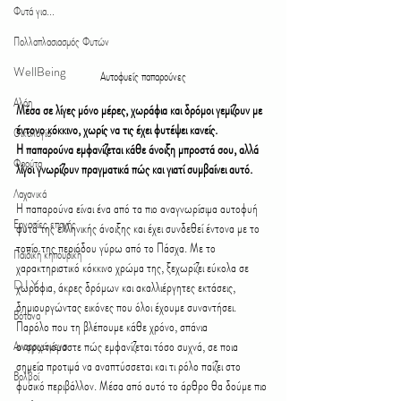
Φυτά για...
Πολλαπλασιασμός Φυτών
WellBeing
Αυτοφυείς παπαρούνες
Αλόη
Μέσα σε λίγες μόνο μέρες, χωράφια και δρόμοι γεμίζουν με 
έντονο κόκκινο, χωρίς να τις έχει φυτέψει κανείς.
Οικολογία
Η παπαρούνα εμφανίζεται κάθε άνοιξη μπροστά σου, αλλά 
Φρούτα
λίγοι γνωρίζουν πραγματικά πώς και γιατί συμβαίνει αυτό.
Λαχανικά
Η παπαρούνα είναι ένα από τα πιο αναγνωρίσιμα αυτοφυή 
Εργασίες εποχής
φυτά της ελληνικής άνοιξης και έχει συνδεθεί έντονα με το 
τοπίο της περιόδου γύρω από το Πάσχα. Με το 
Παιδική κηπουρική
χαρακτηριστικό κόκκινο χρώμα της, ξεχωρίζει εύκολα σε 
D.I.Y.
χωράφια, άκρες δρόμων και ακαλλιέργητες εκτάσεις, 
δημιουργώντας εικόνες που όλοι έχουμε συναντήσει. 
Βότανα
Παρόλο που τη βλέπουμε κάθε χρόνο, σπάνια 
Αναρριχώμενα
αναρωτιόμαστε πώς εμφανίζεται τόσο συχνά, σε ποια 
σημεία προτιμά να αναπτύσσεται και τι ρόλο παίζει στο 
Βολβοί
φυσικό περιβάλλον. Μέσα από αυτό το άρθρο θα δούμε πιο 