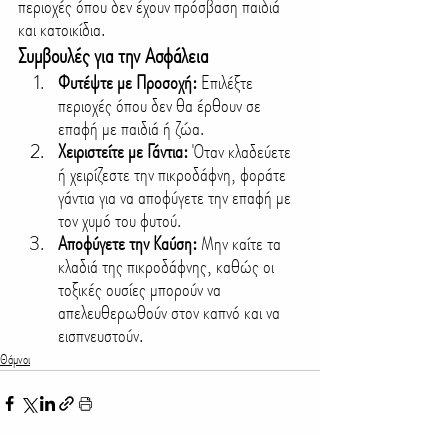
περιοχές όπου δεν έχουν πρόσβαση παιδιά 
και κατοικίδια.
Συμβουλές για την Ασφάλεια
Φυτέψτε με Προσοχή:
 Επιλέξτε 
περιοχές όπου δεν θα έρθουν σε 
επαφή με παιδιά ή ζώα.
Χειριστείτε με Γάντια:
 Όταν κλαδεύετε 
ή χειρίζεστε την πικροδάφνη, φοράτε 
γάντια για να αποφύγετε την επαφή με 
τον χυμό του φυτού.
Αποφύγετε την Καύση:
 Μην καίτε τα 
κλαδιά της πικροδάφνης, καθώς οι 
τοξικές ουσίες μπορούν να 
απελευθερωθούν στον καπνό και να 
εισπνευστούν.
Θάμνοι