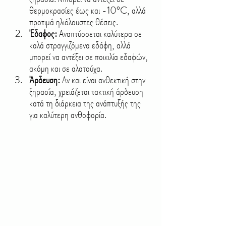
θερμοκρασίες έως και -10°C, αλλά 
προτιμά ηλιόλουστες θέσεις.
Έδαφος:
 Αναπτύσσεται καλύτερα σε 
καλά στραγγιζόμενα εδάφη, αλλά 
μπορεί να αντέξει σε ποικιλία εδαφών, 
ακόμη και σε αλατούχα.
Άρδευση:
 Αν και είναι ανθεκτική στην 
ξηρασία, χρειάζεται τακτική άρδευση 
κατά τη διάρκεια της ανάπτυξής της 
για καλύτερη ανθοφορία.