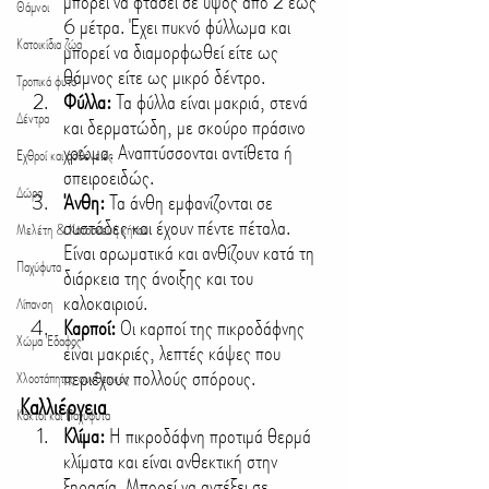
μπορεί να φτάσει σε ύψος από 2 έως 
Θάμνοι
6 μέτρα. Έχει πυκνό φύλλωμα και 
Κατοικίδια ζώα
μπορεί να διαμορφωθεί είτε ως 
θάμνος είτε ως μικρό δέντρο.
Τροπικά φυτά
Φύλλα:
 Τα φύλλα είναι μακριά, στενά 
Δέντρα
και δερματώδη, με σκούρο πράσινο 
χρώμα. Αναπτύσσονται αντίθετα ή 
Εχθροί και ασθένειες
σπειροειδώς.
Δώρα
Άνθη:
 Τα άνθη εμφανίζονται σε 
συστάδες και έχουν πέντε πέταλα. 
Μελέτη & Κατασκευή κήπου
Είναι αρωματικά και ανθίζουν κατά τη 
Παχύφυτα
διάρκεια της άνοιξης και του 
καλοκαιριού.
Λίπανση
Καρποί:
 Οι καρποί της πικροδάφνης 
Χώμα Έδαφος
είναι μακριές, λεπτές κάψες που 
περιέχουν πολλούς σπόρους.
Χλοοτάπητας συνθετικός
Καλλιέργεια
Κάκτοι και Παχύφυτα
Κλίμα:
 Η πικροδάφνη προτιμά θερμά 
κλίματα και είναι ανθεκτική στην 
ξηρασία. Μπορεί να αντέξει σε 