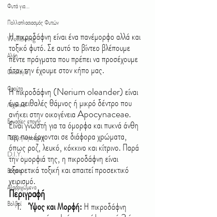
Φυτά για...
Πολλαπλασιασμός Φυτών
Η πικροδάφνη είναι ένα πανέμορφο αλλά και 
WellBeing
τοξικό φυτό. Σε αυτό το βίντεο βλέπουμε 
Αλόη
πέντε πράγματα που πρέπει να προσέχουμε 
όταν την έχουμε στον κήπο μας.
Οικολογία
Φρούτα
Η πικροδάφνη (Nerium oleander) είναι 
ένα αειθαλές θάμνος ή μικρό δέντρο που 
Λαχανικά
ανήκει στην οικογένεια Apocynaceae. 
Εργασίες εποχής
Είναι γνωστή για τα όμορφα και πυκνά άνθη 
της που έρχονται σε διάφορα χρώματα, 
Παιδική κηπουρική
όπως ροζ, λευκό, κόκκινο και κίτρινο. Παρά 
D.I.Y.
την ομορφιά της, η πικροδάφνη είναι 
εξαιρετικά τοξική και απαιτεί προσεκτικό 
Βότανα
χειρισμό.
Αναρριχώμενα
Περιγραφή
Βολβοί
Ύψος και Μορφή:
 Η πικροδάφνη 