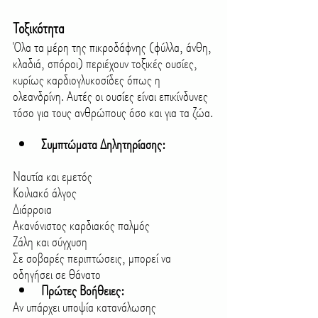
Τοξικότητα
Όλα τα μέρη της πικροδάφνης (φύλλα, άνθη, 
κλαδιά, σπόροι) περιέχουν τοξικές ουσίες, 
κυρίως καρδιογλυκοσίδες όπως η 
ολεανδρίνη. Αυτές οι ουσίες είναι επικίνδυνες 
τόσο για τους ανθρώπους όσο και για τα ζώα.
Συμπτώματα Δηλητηρίασης: 
Ναυτία και εμετός
Κοιλιακό άλγος
Διάρροια
Ακανόνιστος καρδιακός παλμός
Ζάλη και σύγχυση
Σε σοβαρές περιπτώσεις, μπορεί να 
οδηγήσει σε θάνατο
Πρώτες Βοήθειες:
Αν υπάρχει υποψία κατανάλωσης 