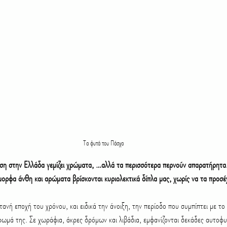
χθροί και ασθένειες
Δώρα
Μελέτη & Κατασκευή κήπου
συνθετικός
Κάκτοι και Παχύφυτα
Τα φυτά του Πάσχα
ύση στην Ελλάδα γεμίζει χρώματα, …αλλά τα περισσότερα περνούν απαρατήρητα
όμορφα άνθη και αρώματα βρίσκονται κυριολεκτικά δίπλα μας, χωρίς να τα προσέ
ντανή εποχή του χρόνου, και ειδικά την άνοιξη, την περίοδο που συμπίπτει με το
ωμά της. Σε χωράφια, άκρες δρόμων και λιβάδια, εμφανίζονται δεκάδες αυτοφυ