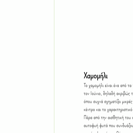
Χαμομήλι
Το χαμομήλι είναι ένα από τα
τον Ιούνιο, δηλαδή ακριβώς 
όπου συχνά σχηματίζει μικρές
κέντρο και το χαρακτηριστικ
Πέρα από την αισθητική του α
αυτοφυή φυτά που συνδυάζουν