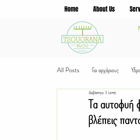
Home
About Us
Ser
All Posts
Για αρχάριους
Υδρ
διαβάστηκε 3 λεπτά
Φυτά για...
Πολλαπλασιασμό
Τα αυτοφυή 
βλέπεις παντ
Εργασίες εποχής
Παιδική κηπ