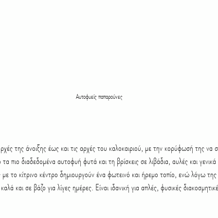
Αυτοφυείς παπαρούνες
αρχές της άνοιξης έως και τις αρχές του καλοκαιριού, με την κορύφωσή της να σ
 τα πιο διαδεδομένα αυτοφυή φυτά και τη βρίσκεις σε λιβάδια, αυλές και γενικά 
 με το κίτρινο κέντρο δημιουργούν ένα φωτεινό και ήρεμο τοπίο, ενώ λόγω της
καλά και σε βάζο για λίγες ημέρες. Είναι ιδανική για απλές, φυσικές διακοσμητικ