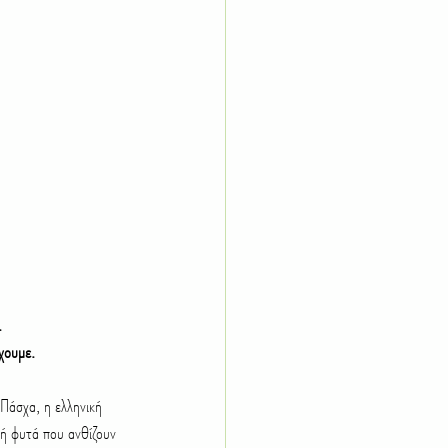
Παχύφυτα
Λίπανση
.
χουμε.
 Πάσχα, η ελληνική 
ή φυτά που ανθίζουν 