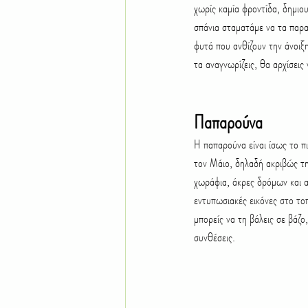
χωρίς καμία φροντίδα, δημιο
σπάνια σταματάμε να τα παρα
φυτά που ανθίζουν την άνοιξη
τα αναγνωρίζεις, θα αρχίσεις 
Παπαρούνα
Η παπαρούνα είναι ίσως το π
τον Μάιο, δηλαδή ακριβώς τη
χωράφια, άκρες δρόμων και ακ
εντυπωσιακές εικόνες στο τοπ
μπορείς να τη βάλεις σε βάζο
συνθέσεις.