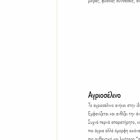
μικρές, φυσικές συνθέσεις, α
Αγριοσέλινο
Το αγριοσέλινο ανήκει στην ί
Εμφανίζεται και ανθίζει την 
Συχνά περνά απαρατήρητο, καθ
πιο άγρια αλλά όμορφη εικόνα
πιο αυθεντικό και λιγότερο “