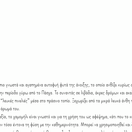
 πιο γνωστά και αγαπημένα αυτοφυή φυτά της άνοιξης, το οποίο ανθίζει κυρίως 
την περίοδο γύρω από το Πάσχα. Το συναντάς σε λιβάδια, άκρες δρόμων και ακαλ
 “λευκές πινελιές” μέσα στο πράσινο τοπίο. Ξεχωρίζει από τα μικρά λευκά άνθη τ
ό άρωμά του.
ξία, το χαμομήλι είναι γνωστό και για τη χρήση του ως αφέψημα, κάτι που το κά
 τόσο έντονα τη φύση με την καθημερινότητα. Μπορεί να χρησιμοποιηθεί και 