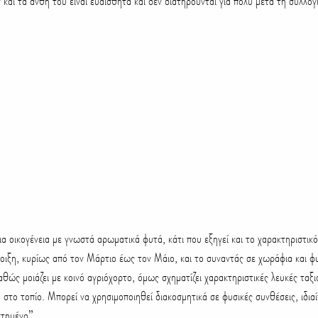
ν και τα άνθη του είναι ευαίσθητα και δεν διατηρούνται για πολύ μετά τη συλλογ
δια οικογένεια με γνωστά αρωματικά φυτά, κάτι που εξηγεί και το χαρακτηριστικ
άνοιξη, κυρίως από τον Μάρτιο έως τον Μάιο, και το συναντάς σε χωράφια και φυ
ώς μοιάζει με κοινό αγριόχορτο, όμως σχηματίζει χαρακτηριστικές λευκές ταξια
 στο τοπίο. Μπορεί να χρησιμοποιηθεί διακοσμητικά σε φυσικές συνθέσεις, ιδιαί
στημένο”.