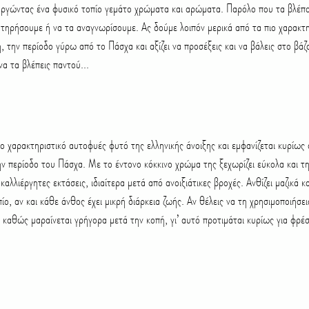
υργώντας ένα φυσικό τοπίο γεμάτο χρώματα και αρώματα. Παρόλο που τα βλέπο
τηρήσουμε ή να τα αναγνωρίσουμε. Ας δούμε λοιπόν μερικά από τα πιο χαρακτ
, την περίοδο γύρω από το Πάσχα και αξίζει να προσέξεις και να βάλεις στο βάζ
να τα βλέπεις παντού...
ιο χαρακτηριστικό αυτοφυές φυτό της ελληνικής άνοιξης και εμφανίζεται κυρίως
ν περίοδο του Πάσχα. Με το έντονο κόκκινο χρώμα της ξεχωρίζει εύκολα και τ
αλλιέργητες εκτάσεις, ιδιαίτερα μετά από ανοιξιάτικες βροχές. Ανθίζει μαζικά κα
ίο, αν και κάθε άνθος έχει μικρή διάρκεια ζωής. Αν θέλεις να τη χρησιμοποιήσει
, καθώς μαραίνεται γρήγορα μετά την κοπή, γι’ αυτό προτιμάται κυρίως για φρέ