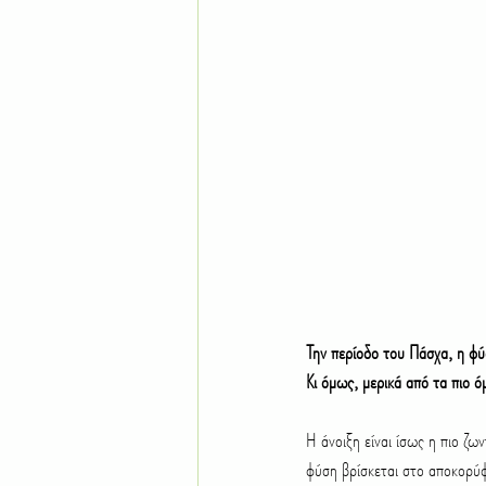
Τροπικά φυτά
Δέντρα
Ε
Χώμα Έδαφος
Χλοοτάπητας 
Την περίοδο του Πάσχα, η φ
Κι όμως, μερικά από τα πιο 
Η άνοιξη είναι ίσως η πιο ζω
φύση βρίσκεται στο αποκορύφ