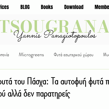
vices
BLOG
Books
Download
Membe
TSOUGRAN
Yannis Panagiotopoulos
οπονία
Microgreens
Φυτά εσωτερικού χώρου
Μυσ
ς Φυτών
WellBeing
Αλόη
Οικολογία
Φρούτα
φυτά του Πάσχα: Τα αυτοφυή φυτά 
ού αλλά δεν παρατηρείς
ουρική
D.I.Y.
Βότανα
Αναρριχώμενα
Βολβοί