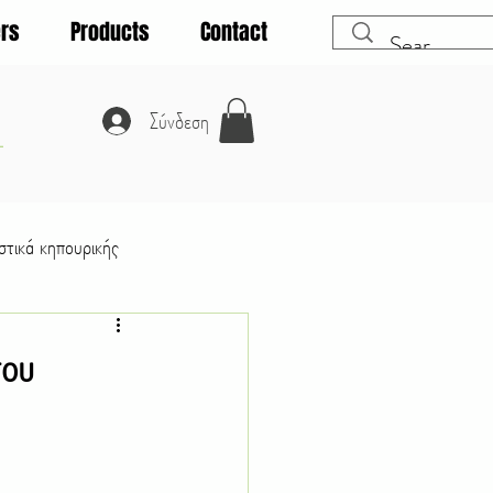
rs
Products
Contact
A
Σύνδεση
τικά κηπουρικής
Λαχανικά
που
Θάμνοι
Κατοικίδια ζώα