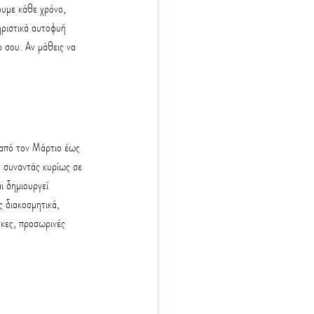
υμε κάθε χρόνο, 
ηριστικά αυτοφυή 
ο σου. Αν μάθεις να 
 από τον Μάρτιο έως 
η συναντάς κυρίως σε 
ι δημιουργεί 
ς διακοσμητικά, 
σκες, προσωρινές 