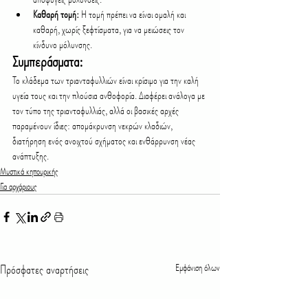
Καθαρή τομή:
 Η τομή πρέπει να είναι ομαλή και 
καθαρή, χωρίς ξεφτίσματα, για να μειώσεις τον 
κίνδυνο μόλυνσης.
Συμπεράσματα:
Το κλάδεμα των τριανταφυλλιών είναι κρίσιμο για την καλή 
υγεία τους και την πλούσια ανθοφορία. Διαφέρει ανάλογα με 
τον τύπο της τριανταφυλλιάς, αλλά οι βασικές αρχές 
παραμένουν ίδιες: απομάκρυνση νεκρών κλαδιών, 
διατήρηση ενός ανοιχτού σχήματος και ενθάρρυνση νέας 
ανάπτυξης.
Μυστικά κηπουρικής
Για αρχάριους
Πρόσφατες αναρτήσεις
Εμφάνιση όλων