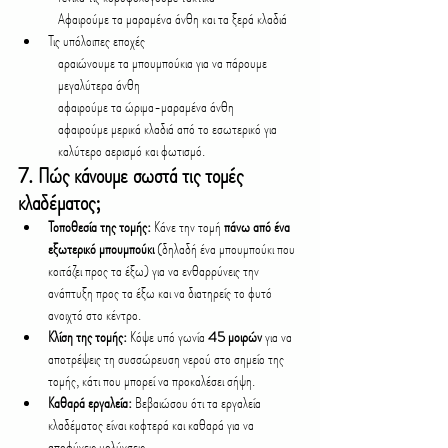
Αφαιρούμε τα μαραμένα άνθη και τα ξερά κλαδιά
Τις υπόλοιπες εποχές
αραιώνουμε τα μπουμπούκια για να πάρουμε 
μεγαλύτερα άνθη
αφαιρούμε τα ώριμα-μαραμένα άνθη
αφαιρούμε μερικά κλαδιά από το εσωτερικό για 
καλύτερο αερισμό και φωτισμό.
7. 
Πώς κάνουμε σωστά τις τομές 
κλαδέματος;
Τοποθεσία της τομής:
 Κάνε την τομή 
πάνω από ένα 
εξωτερικό μπουμπούκι
 (δηλαδή ένα μπουμπούκι που 
κοιτάζει προς τα έξω) για να ενθαρρύνεις την 
ανάπτυξη προς τα έξω και να διατηρείς το φυτό 
ανοιχτό στο κέντρο.
Κλίση της τομής:
 Κόψε υπό γωνία 
45 μοιρών
 για να 
αποτρέψεις τη συσσώρευση νερού στο σημείο της 
τομής, κάτι που μπορεί να προκαλέσει σήψη.
Καθαρά εργαλεία:
 Βεβαιώσου ότι τα εργαλεία 
κλαδέματος είναι κοφτερά και καθαρά για να 
αποφύγεις μολύνσεις.