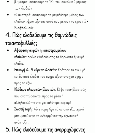
β) μέτριο: αφαιρούμε το 1/2 του συνολικού μήκους 
των κλαδιών
γ) αυστηρό: αφαιρούμε το μεγαλύτερο μέρος των 
κλαδιών, φροντίζοντας αυτά που μένουν να έχουν 3-
5 οφθαλμούς.
4. 
Πώς κλαδεύουμε τις θαμνώδεις 
τριανταφυλλιές;
Αφαίρεση νεκρών ή κατεστραμμένων 
κλαδιών:
 Ξεκίνα κλαδεύοντας τα άρρωστα ή νεκρά 
κλαδιά.
Επιλογή 4-5 κύριων κλαδιών:
 Κράτησε τα πιο υγιή 
και δυνατά κλαδιά που σχηματίζουν ανοιχτό σχήμα 
προς τα έξω.
Κλάδεμα πλευρικών βλαστών:
 Κόψε τους βλαστούς 
που αναπτύσσονται προς τα μέσα ή 
αλληλοκαλύπτονται για καλύτερο αερισμό.
Σωστή τομή:
 Κάνε τομή λίγο πάνω από εξωτερικό 
μπουμπούκι για να ενθαρρύνεις την εξωτερική 
ανάπτυξη.
5. 
Πώς κλαδεύουμε τις αναρριχώμενες 