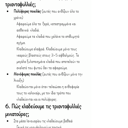
τριανταφυλλιές;
Πολύφορες ποικιλίες
 (αυτές που ανθίζουν όλο το 
χρόνο)
Αφαιρούμε όλα τα  ξερά, κατεστραμμένα και 
ασθενικά  κλαδιά.
Αφαιρούμε τα κλαδιά που χαλάνε το επιθυμητό 
σχήμα.
Κλαδεύουμε ελαφριά. Κλαδεύουμε μόνο τους 
νεαρούς βλαστούς στους 3-5 οφθαλμούς. Τα 
μεγάλα ξυλοποιημένα κλαδιά που αποτελούν το 
σκελετό του φυτού δεν τα αφαιρούμε.
Μονόφορες ποικιλίες 
(αυτές που ανθίζουν μόνο την 
Άνοιξη)
Κλαδεύονται μόνο όταν τελειώσει η ανθοφορία 
τους το καλοκαίρι, με τον ίδιο τρόπο που 
κλαδεύονται και οι πολύφορες.
6. 
Πώς κλαδεύουμε τις τριανταφυλλιές 
μινιατούρες;
Στα μέσα Ιανουαρίου τις κλαδεύουμε βαθειά
Γενικά τις κορυφολογούμε τακτικά