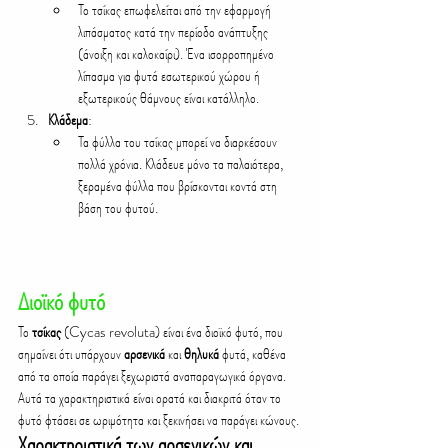
Το τσίκας επωφελείται από την εφαρμογή 
λιπάσματος κατά την περίοδο ανάπτυξης 
(άνοιξη και καλοκαίρι). Ένα ισορροπημένο 
λίπασμα για φυτά εσωτερικού χώρου ή 
εξωτερικούς θάμνους είναι κατάλληλο.
Κλάδεμα
:
Τα φύλλα του τσίκας μπορεί να διαρκέσουν 
πολλά χρόνια. Κλάδευε μόνο τα παλαιότερα, 
ξεραμένα φύλλα που βρίσκονται κοντά στη 
βάση του φυτού.
Διοϊκό φυτό 
Το 
τσίκας
 (Cycas revoluta) είναι ένα διοϊκό φυτό, που 
σημαίνει ότι υπάρχουν 
αρσενικά
 και 
θηλυκά
 φυτά, καθένα 
από τα οποία παράγει ξεχωριστά αναπαραγωγικά όργανα. 
Αυτά τα χαρακτηριστικά είναι ορατά και διακριτά όταν το 
φυτό φτάσει σε ωριμότητα και ξεκινήσει να παράγει κώνους.
Χαρακτηριστικά των αρσενικών και 