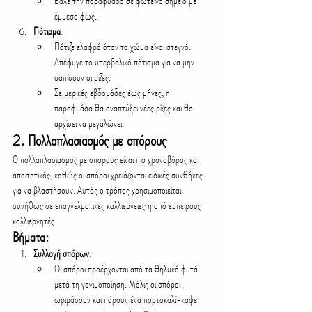
Βάλε την παραφυάδα σε φωτεινό σημείο με 
έμμεσο φως.
Πότισμα
:
Πότιζε ελαφρά όταν το χώμα είναι στεγνό. 
Απέφυγε το υπερβολικό πότισμα για να μην 
σαπίσουν οι ρίζες.
Σε μερικές εβδομάδες έως μήνες, η 
παραφυάδα θα αναπτύξει νέες ρίζες και θα 
αρχίσει να μεγαλώνει.
2. Πολλαπλασιασμός με σπόρους
Ο πολλαπλασιασμός με σπόρους είναι πιο χρονοβόρος και 
απαιτητικός, καθώς οι σπόροι χρειάζονται ειδικές συνθήκες 
για να βλαστήσουν. Αυτός ο τρόπος χρησιμοποιείται 
συνήθως σε επαγγελματικές καλλιέργειες ή από έμπειρους 
καλλιεργητές.
Βήματα:
Συλλογή σπόρων
:
Οι σπόροι προέρχονται από τα θηλυκά φυτά 
μετά τη γονιμοποίηση. Μόλις οι σπόροι 
ωριμάσουν και πάρουν ένα πορτοκαλί-καφέ 