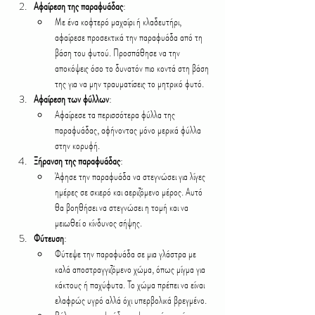
Αφαίρεση της παραφυάδας
:
Με ένα κοφτερό μαχαίρι ή κλαδευτήρι, 
αφαίρεσε προσεκτικά την παραφυάδα από τη 
βάση του φυτού. Προσπάθησε να την 
αποκόψεις όσο το δυνατόν πιο κοντά στη βάση 
της για να μην τραυματίσεις το μητρικό φυτό.
Αφαίρεση των φύλλων
:
Αφαίρεσε τα περισσότερα φύλλα της 
παραφυάδας, αφήνοντας μόνο μερικά φύλλα 
στην κορυφή.
Ξήρανση της παραφυάδας
:
Άφησε την παραφυάδα να στεγνώσει για λίγες 
ημέρες σε σκιερό και αεριζόμενο μέρος. Αυτό 
θα βοηθήσει να στεγνώσει η τομή και να 
μειωθεί ο κίνδυνος σήψης.
Φύτευση
:
Φύτεψε την παραφυάδα σε μια γλάστρα με 
καλά αποστραγγιζόμενο χώμα, όπως μίγμα για 
κάκτους ή παχύφυτα. Το χώμα πρέπει να είναι 
ελαφρώς υγρό αλλά όχι υπερβολικά βρεγμένο.