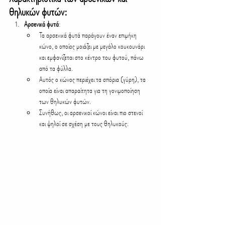
θηλυκών φυτών:
Αρσενικά φυτά
:
Τα αρσενικά φυτά παράγουν έναν επιμήκη 
κώνο, ο οποίος μοιάζει με μεγάλο κουκουνάρι 
και εμφανίζεται στο κέντρο του φυτού, πάνω 
από τα φύλλα.
Αυτός ο κώνος περιέχει τα σπόρια (γύρη), τα 
οποία είναι απαραίτητα για τη γονιμοποίηση 
των θηλυκών φυτών.
Συνήθως, οι αρσενικοί κώνοι είναι πιο στενοί 
και ψηλοί σε σχέση με τους θηλυκούς.