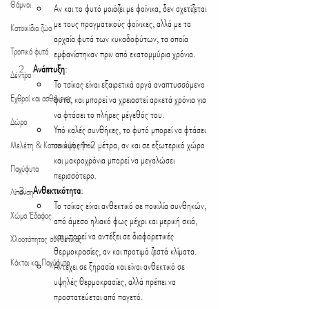
Θάμνοι
Αν και το φυτό μοιάζει με φοίνικα, δεν σχετίζεται 
με τους πραγματικούς φοίνικες, αλλά με τα 
Κατοικίδια ζώα
αρχαία φυτά των κυκαδοφύτων, τα οποία 
Τροπικά φυτά
εμφανίστηκαν πριν από εκατομμύρια χρόνια.
Ανάπτυξη
:
Δέντρα
Το τσίκας είναι εξαιρετικά αργά αναπτυσσόμενο 
Εχθροί και ασθένειες
φυτό, και μπορεί να χρειαστεί αρκετά χρόνια για 
να φτάσει το πλήρες μέγεθός του.
Δώρα
Υπό καλές συνθήκες, το φυτό μπορεί να φτάσει 
σε ύψος 1-2 μέτρα, αν και σε εξωτερικό χώρο 
Μελέτη & Κατασκευή κήπου
και μακροχρόνια μπορεί να μεγαλώσει 
Παχύφυτα
περισσότερο.
Ανθεκτικότητα
:
Λίπανση
Το τσίκας είναι ανθεκτικό σε ποικιλία συνθηκών, 
Χώμα Έδαφος
από άμεσο ηλιακό φως μέχρι και μερική σκιά, 
και μπορεί να αντέξει σε διαφορετικές 
Χλοοτάπητας συνθετικός
θερμοκρασίες, αν και προτιμά ζεστά κλίματα.
Κάκτοι και Παχύφυτα
Αντέχει σε ξηρασία και είναι ανθεκτικό σε 
υψηλές θερμοκρασίες, αλλά πρέπει να 
προστατεύεται από παγετό.