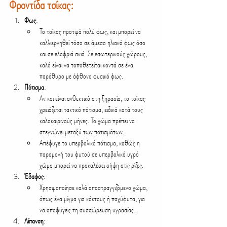
Φροντίδα τσίκας:
Φως
:
Το τσίκας προτιμά πολύ φως, και μπορεί να 
καλλιεργηθεί τόσο σε άμεσο ηλιακό φως όσο 
και σε ελαφριά σκιά. Σε εσωτερικούς χώρους, 
καλό είναι να τοποθετείται κοντά σε ένα 
παράθυρο με άφθονο φυσικό φως.
Πότισμα
:
Αν και είναι ανθεκτικό στη ξηρασία, το τσίκας 
χρειάζεται τακτικό πότισμα, ειδικά κατά τους 
καλοκαιρινούς μήνες. Το χώμα πρέπει να 
στεγνώνει μεταξύ των ποτισμάτων.
Απέφυγε το υπερβολικό πότισμα, καθώς η 
παραμονή του φυτού σε υπερβολικά υγρό 
χώμα μπορεί να προκαλέσει σήψη στις ρίζες.
Έδαφος
:
Χρησιμοποίησε καλά αποστραγγιζόμενο χώμα, 
όπως ένα μίγμα για κάκτους ή παχύφυτα, για 
να αποφύγεις τη συσσώρευση υγρασίας.
Λίπανση
: