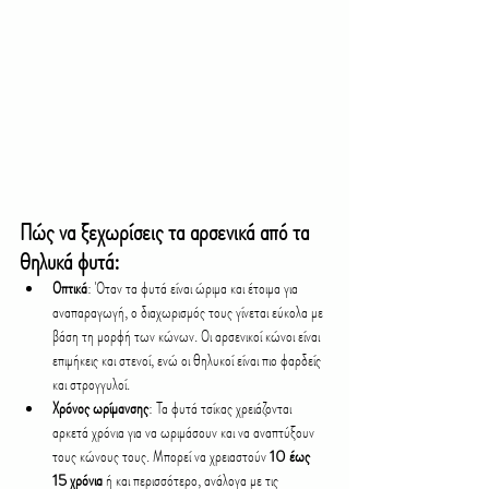
Πώς να ξεχωρίσεις τα αρσενικά από τα 
θηλυκά φυτά:
Οπτικά
: Όταν τα φυτά είναι ώριμα και έτοιμα για 
αναπαραγωγή, ο διαχωρισμός τους γίνεται εύκολα με 
βάση τη μορφή των κώνων. Οι αρσενικοί κώνοι είναι 
επιμήκεις και στενοί, ενώ οι θηλυκοί είναι πιο φαρδείς 
και στρογγυλοί.
Χρόνος ωρίμανσης
: Τα φυτά τσίκας χρειάζονται 
αρκετά χρόνια για να ωριμάσουν και να αναπτύξουν 
τους κώνους τους. Μπορεί να χρειαστούν 
10 έως 
15 χρόνια
 ή και περισσότερο, ανάλογα με τις 