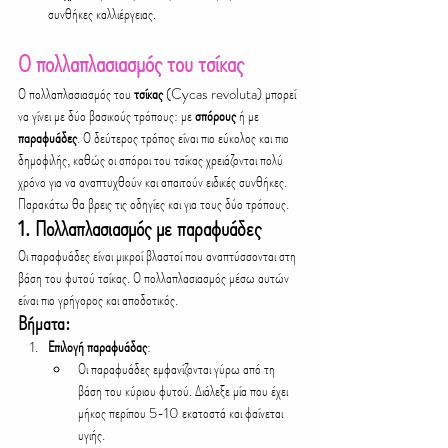
συνθήκες καλλιέργειας.
Ο πολλαπλασιασμός του τσίκας
Ο πολλαπλασιασμός του 
τσίκας
 (Cycas revoluta) μπορεί 
να γίνει με δύο βασικούς τρόπους: με 
σπόρους
 ή με 
παραφυάδες
. Ο δεύτερος τρόπος είναι πιο εύκολος και πιο 
δημοφιλής, καθώς οι σπόροι του τσίκας χρειάζονται πολύ 
χρόνο για να αναπτυχθούν και απαιτούν ειδικές συνθήκες. 
Παρακάτω θα βρεις τις οδηγίες και για τους δύο τρόπους.
1. Πολλαπλασιασμός με παραφυάδες
Οι παραφυάδες είναι μικροί βλαστοί που αναπτύσσονται στη 
βάση του φυτού τσίκας. Ο πολλαπλασιασμός μέσω αυτών 
είναι πιο γρήγορος και αποδοτικός.
Βήματα:
Επιλογή παραφυάδας
:
Οι παραφυάδες εμφανίζονται γύρω από τη 
βάση του κύριου φυτού. Διάλεξε μία που έχει 
μήκος περίπου 5-10 εκατοστά και φαίνεται 
υγιής.