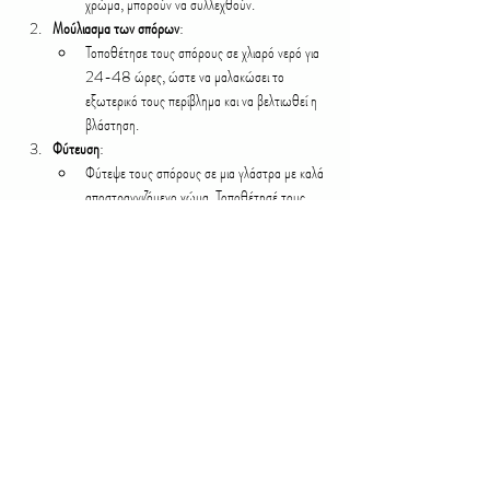
χρώμα, μπορούν να συλλεχθούν.
Μούλιασμα των σπόρων
:
Τοποθέτησε τους σπόρους σε χλιαρό νερό για 
24-48 ώρες, ώστε να μαλακώσει το 
εξωτερικό τους περίβλημα και να βελτιωθεί η 
βλάστηση.
Φύτευση
:
Φύτεψε τους σπόρους σε μια γλάστρα με καλά 
αποστραγγιζόμενο χώμα. Τοποθέτησέ τους 
οριζόντια, καλύπτοντας τους ελαφρά με χώμα.
Η γλάστρα πρέπει να τοποθετηθεί σε ζεστό, 
φωτεινό σημείο (περίπου 24-30°C) για να 
ευνοηθεί η βλάστηση.
Υγρασία
:
Διατήρησε το χώμα ελαφρώς υγρό αλλά όχι 
υπερβολικά βρεγμένο. Η διαδικασία βλάστησης 
μπορεί να διαρκέσει αρκετούς μήνες, οπότε 
απαιτείται υπομονή.
Μεταφύτευση
:
Μόλις οι σπόροι βλαστήσουν και τα φυτά 
μεγαλώσουν αρκετά, μπορείς να τα 