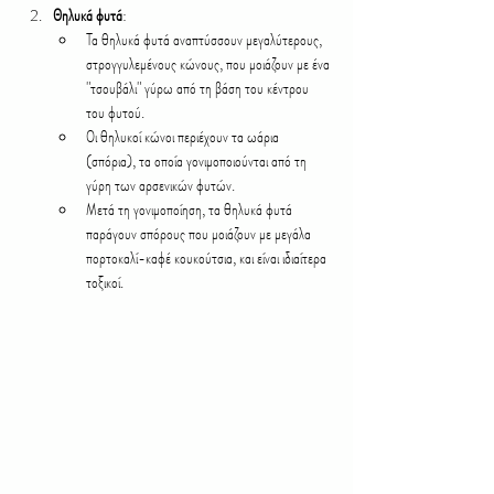
Θηλυκά φυτά
:
Τα θηλυκά φυτά αναπτύσσουν μεγαλύτερους, 
στρογγυλεμένους κώνους, που μοιάζουν με ένα 
"τσουβάλι" γύρω από τη βάση του κέντρου 
του φυτού.
Οι θηλυκοί κώνοι περιέχουν τα ωάρια 
(σπόρια), τα οποία γονιμοποιούνται από τη 
γύρη των αρσενικών φυτών.
Μετά τη γονιμοποίηση, τα θηλυκά φυτά 
παράγουν σπόρους που μοιάζουν με μεγάλα 
πορτοκαλί-καφέ κουκούτσια, και είναι ιδιαίτερα 
τοξικοί.