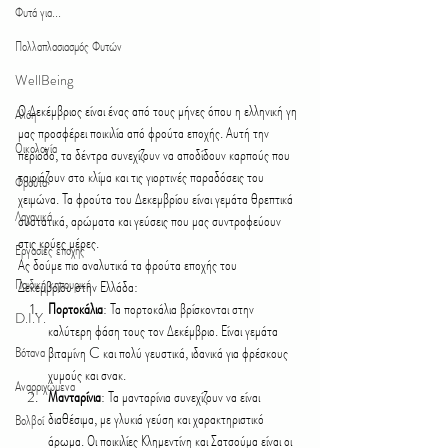
Φυτά για...
Πολλαπλασιασμός Φυτών
WellBeing
Ο Δεκέμβριος είναι ένας από τους μήνες όπου η ελληνική γη 
Αλόη
μας προσφέρει ποικιλία από φρούτα εποχής. Αυτή την 
Οικολογία
περίοδο, τα δέντρα συνεχίζουν να αποδίδουν καρπούς που 
ταιριάζουν στο κλίμα και τις γιορτινές παραδόσεις του 
Φρούτα
χειμώνα. Τα φρούτα του Δεκεμβρίου είναι γεμάτα θρεπτικά 
Λαχανικά
συστατικά, αρώματα και γεύσεις που μας συντροφεύουν 
στις κρύες μέρες.
Εργασίες εποχής
Ας δούμε πιο αναλυτικά τα φρούτα εποχής του 
Παιδική κηπουρική
Δεκεμβρίου στην Ελλάδα:
Πορτοκάλια
: Τα πορτοκάλια βρίσκονται στην 
D.I.Y.
καλύτερη φάση τους τον Δεκέμβριο. Είναι γεμάτα 
Βότανα
βιταμίνη C και πολύ γευστικά, ιδανικά για φρέσκους 
χυμούς και σνακ.
Αναρριχώμενα
Μανταρίνια
: Τα μανταρίνια συνεχίζουν να είναι 
διαθέσιμα, με γλυκιά γεύση και χαρακτηριστικό 
Βολβοί
άρωμα. Οι ποικιλίες Κλημεντίνη και Σατσούμα είναι οι 