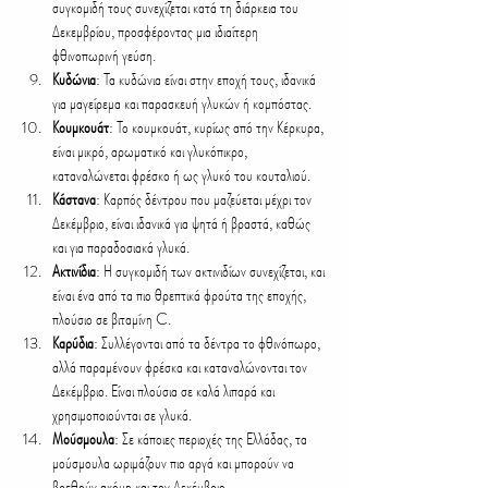
συγκομιδή τους συνεχίζεται κατά τη διάρκεια του 
Δεκεμβρίου, προσφέροντας μια ιδιαίτερη 
φθινοπωρινή γεύση.
Κυδώνια
: Τα κυδώνια είναι στην εποχή τους, ιδανικά 
για μαγείρεμα και παρασκευή γλυκών ή κομπόστας.
Κουμκουάτ
: Το κουμκουάτ, κυρίως από την Κέρκυρα, 
είναι μικρό, αρωματικό και γλυκόπικρο, 
καταναλώνεται φρέσκο ή ως γλυκό του κουταλιού.
Κάστανα
: Καρπός δέντρου που μαζεύεται μέχρι τον 
Δεκέμβριο, είναι ιδανικά για ψητά ή βραστά, καθώς 
και για παραδοσιακά γλυκά.
Ακτινίδια
: Η συγκομιδή των ακτινιδίων συνεχίζεται, και 
είναι ένα από τα πιο θρεπτικά φρούτα της εποχής, 
πλούσιο σε βιταμίνη C.
Καρύδια
: Συλλέγονται από τα δέντρα το φθινόπωρο, 
αλλά παραμένουν φρέσκα και καταναλώνονται τον 
Δεκέμβριο. Είναι πλούσια σε καλά λιπαρά και 
χρησιμοποιούνται σε γλυκά.
Μούσμουλα
: Σε κάποιες περιοχές της Ελλάδας, τα 
μούσμουλα ωριμάζουν πιο αργά και μπορούν να 
βρεθούν ακόμη και τον Δεκέμβριο.