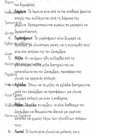
Θάμνοι
πιο δημοφιλείς.
Λεμόνια
: Τα λεμόνια είναι από τα πιο σταθερά φρούτα 
Κατοικίδια ζώα
εποχής που συλλέγονται κατά τη διάρκεια του 
Τροπικά φυτά
χειμώνα. Χρησιμοποιούνται ευρέως σε μαγειρική και 
ζαχαροπλαστική.
Δέντρα
Γκρέιπφρουτ
: Τα γκρέιπφρουτ είναι ζουμερά και 
Εχθροί και ασθένειες
δροσερά, με γλυκόπικρη γεύση, και η συγκομιδή τους 
είναι στο απόγειο της τον Δεκέμβριο.
Δώρα
Μήλα
: Αν και έχουν ήδη συλλεχθεί από το 
Μελέτη & Κατασκευή κήπου
φθινόπωρο, πολλά μήλα διατηρούνται και 
καταναλώνονται τον Δεκέμβριο, προσφέροντας 
Παχύφυτα
γλυκές και τραγανές επιλογές.
Λίπανση
Αχλάδια
: Όπως και τα μήλα, τα αχλάδια διατηρούνται 
καλά τον Δεκέμβριο και προσφέρουν μια γλυκιά, 
Χώμα Έδαφος
ζουμερή επιλογή για σνακ ή επιδόρπιο.
Ρόδια
: Τα ρόδια συνεχίζουν να είναι διαθέσιμα τον 
Χλοοτάπητας συνθετικός
Δεκέμβριο και θεωρούνται ιδανικά για γιορτινές 
Κάκτοι και Παχύφυτα
σαλάτες και χυμούς λόγω των γλυκόξινων σπόρων 
τους.
Λωτοί
: Οι λωτοί είναι γλυκοί και μαλακοί, και η 