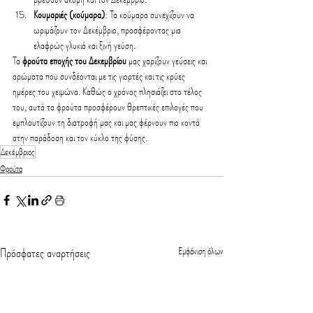
Κουμαριές (κούμαρα)
: Τα κούμαρα συνεχίζουν να 
ωριμάζουν τον Δεκέμβριο, προσφέροντας μια 
ελαφρώς γλυκιά και ξινή γεύση.
Τα 
φρούτα εποχής του Δεκεμβρίου
 μας χαρίζουν γεύσεις και 
αρώματα που συνδέονται με τις γιορτές και τις κρύες 
ημέρες του χειμώνα. Καθώς ο χρόνος πλησιάζει στο τέλος 
του, αυτά τα φρούτα προσφέρουν θρεπτικές επιλογές που 
εμπλουτίζουν τη διατροφή μας και μας φέρνουν πιο κοντά 
στην παράδοση και τον κύκλο της φύσης.
Δεκέμβριος
Φρούτα
Πρόσφατες αναρτήσεις
Εμφάνιση όλων