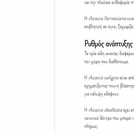
και την πλούσια ανθοφορία τ
Η 
Acacia farnesiana
 κιν
επιβλητική σε όγκο, ξεχωρίζε
Ρυθμός ανάπτυξης 
Τα τρία είδη ακακίας διαφέρο
τον χώρο που διαθέτουμε.
Η 
Acacia saligna
 είναι α
σχηματίζοντας πυκνή βλάστηση
για κάλυψη εδάφους.
Η 
Acacia dealbata
 έχει 
κανονικό δέντρο που μπορεί ν
πλήρως.