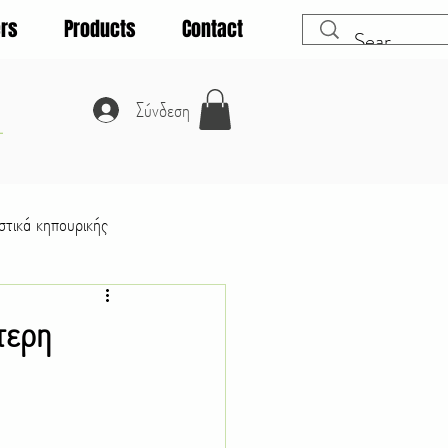
rs
Products
Contact
A
Σύνδεση
τικά κηπουρικής
Λαχανικά
ύτερη
Θάμνοι
Κατοικίδια ζώα