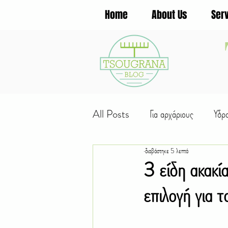
Home
About Us
Ser
All Posts
Για αρχάριους
Υδρ
διαβάστηκε 5 λεπτά
Φυτά για...
Πολλαπλασιασμό
3 είδη ακακία
επιλογή για 
Εργασίες εποχής
Παιδική κηπ