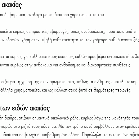
 ακακίας
ται διαφορετικά, ανάλογα με τα ιδιαίτερα χαρακτηριστικά του.
ποιείται κυρίως σε πρακτικές εφαρμογές, όπως αναδασώσεις, προστασία από τη 
ν εδαφών, χάρη στην υψηλή ανθεκτικότητα και τον γρήγορο ρυθμό ανάπτυξής
οιείται κυρίως για καλλωπιστικούς σκοπούς, καθώς προσφέρει εντυπωσιακή ανθ
ύνται ευρέως στην ανθοκομία για ανθοδέσμες και διακοσμητικές συνθέσεις.
ωρίζει για τη χρήση της στην αρωματοποιία, καθώς τα άνθη της αποτελούν σημα
λληλα χρησιμοποιείται και ως καλλωπιστικό φυτό σε θερμότερες περιοχές.
 των ειδών ακακίας
νθη διαδραματίζουν σημαντικό οικολογικό ρόλο, κυρίως λόγω της ικανότητάς το
ισμών στο ριζικό τους σύστημα. Με τον τρόπο αυτό συμβάλλουν στον εμπλουτι
, ιδιαίτερα σε φτωχά ή υποβαθμισμένα εδάφη. Παράλληλα, το εκτεταμένο ριζικ