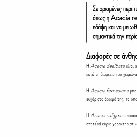
Σε ορισμένες περιπ
όπως η Acacia ret
εδάφη και να μειω
σημαντικά την περί
Διαφορές σε άνθησ
Η 
Acacia dealbata
 είναι
κατά τη διάρκεια του χειμών
Η 
Acacia farnesiana
 μπο
ευχάριστο άρωμά της, το οποί
Η 
Acacia saligna
 παρουσι
αποτελεί κύριο χαρακτηριστι