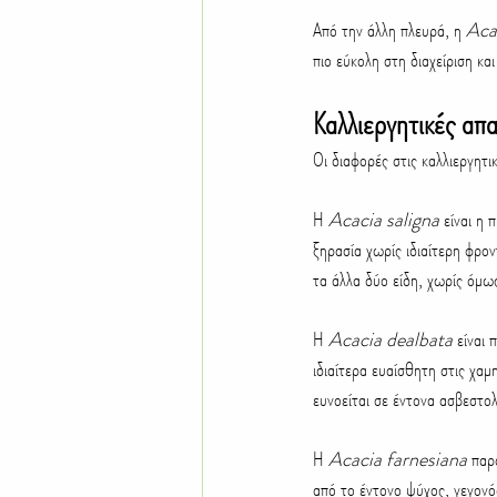
Από την άλλη πλευρά, η 
Aca
πιο εύκολη στη διαχείριση κα
Καλλιεργητικές απα
Οι διαφορές στις καλλιεργητικ
Η 
Acacia saligna
 είναι η
ξηρασία χωρίς ιδιαίτερη φρο
τα άλλα δύο είδη, χωρίς όμω
Η 
Acacia dealbata
 είναι
ιδιαίτερα ευαίσθητη στις χαμ
ευνοείται σε έντονα ασβεστο
Η 
Acacia farnesiana
 παρ
από το έντονο ψύχος, γεγονός