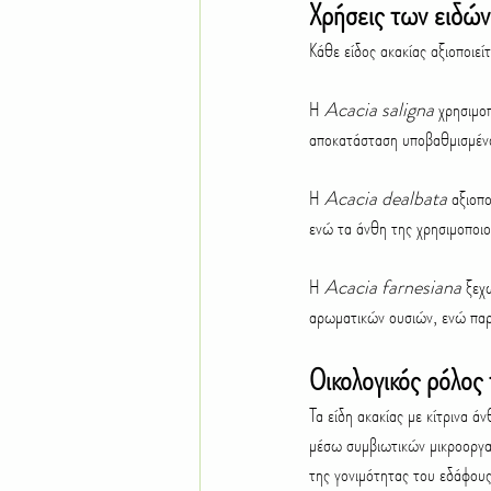
Χρήσεις των ειδών
Κάθε είδος ακακίας αξιοποιεί
Η 
Acacia saligna
 χρησιμο
αποκατάσταση υποβαθμισμένω
Η 
Acacia dealbata
 αξιοπ
ενώ τα άνθη της χρησιμοποιο
Η 
Acacia farnesiana
 ξεχ
αρωματικών ουσιών, ενώ παρά
Οικολογικός ρόλος
Τα είδη ακακίας με κίτρινα ά
μέσω συμβιωτικών μικροοργαν
της γονιμότητας του εδάφους