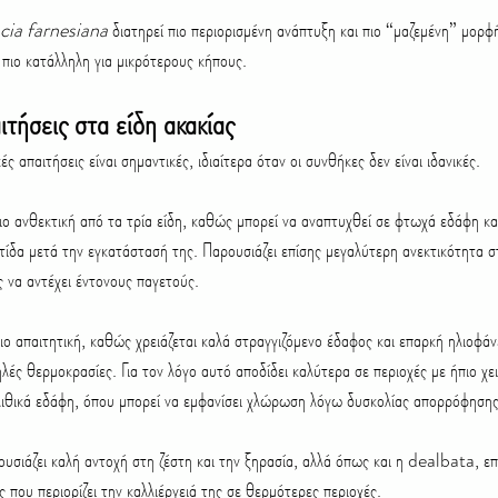
cia farnesiana
 διατηρεί πιο περιορισμένη ανάπτυξη και πιο “μαζεμένη” μορφή
ι πιο κατάλληλη για μικρότερους κήπους.
ιτήσεις στα είδη ακακίας
ές απαιτήσεις είναι σημαντικές, ιδιαίτερα όταν οι συνθήκες δεν είναι ιδανικές.
 πιο ανθεκτική από τα τρία είδη, καθώς μπορεί να αναπτυχθεί σε φτωχά εδάφη και
ντίδα μετά την εγκατάστασή της. Παρουσιάζει επίσης μεγαλύτερη ανεκτικότητα σ
ς να αντέχει έντονους παγετούς.
 πιο απαιτητική, καθώς χρειάζεται καλά στραγγιζόμενο έδαφος και επαρκή ηλιοφάνε
ηλές θερμοκρασίες. Για τον λόγο αυτό αποδίδει καλύτερα σε περιοχές με ήπιο χε
λιθικά εδάφη, όπου μπορεί να εμφανίσει χλώρωση λόγω δυσκολίας απορρόφησης
ουσιάζει καλή αντοχή στη ζέστη και την ξηρασία, αλλά όπως και η dealbata, επ
 που περιορίζει την καλλιέργειά της σε θερμότερες περιοχές.