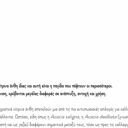
χθροί και ασθένειες
Δώρα
Μελέτη & Κατασκευή κήπου
συνθετικός
Κάκτοι και Παχύφυτα
κίτρινα άνθη ίδιες και αυτή είναι η παγίδα που πέφτουν οι περισσότεροι.
ιση, κρύβονται μεγάλες διαφορές σε ανάπτυξη, αντοχή και χρήση.
ηριστικά κίτρινα άνθη αποτελούν μια από τις πιο εντυπωσιακές επιλογές για καλ
βάλλοντα. Ωστόσο, είδη όπως η 
Acacia saligna
, η 
Acacia dealbata 
(γνωστ
στή και ως γαζία) διαφέρουν σημαντικά μεταξύ τους, τόσο ως προς τις καλλιεργ