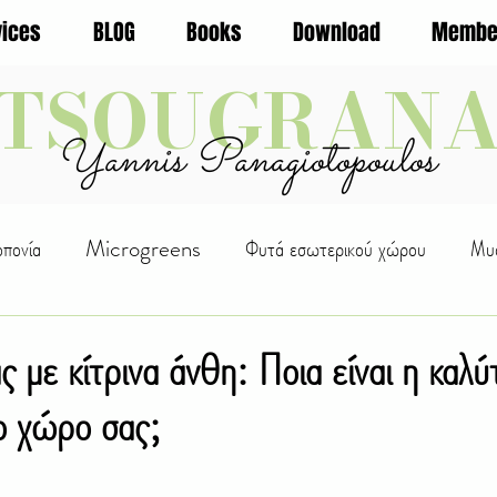
vices
BLOG
Books
Download
Membe
TSOUGRAN
Yannis Panagiotopoulos
οπονία
Microgreens
Φυτά εσωτερικού χώρου
Μυσ
ς Φυτών
WellBeing
Αλόη
Οικολογία
Φρούτα
ς με κίτρινα άνθη: Ποια είναι η καλ
το χώρο σας;
ουρική
D.I.Y.
Βότανα
Αναρριχώμενα
Βολβοί