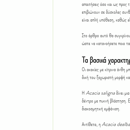
απαιτήσεις όσο και ως προς τ
επιβιώνουν σε δύσκολες συνθ
είναι απλή υπόθεση, καθώς εξ
Στο άρθρο αυτό θα συγκρίνουμ
ώστε να κατανοήσετε ποιο ται
Τα βασικά χαρακτηρ
Οι ακακίες με κίτρινα άνθη μ
δική του ξεχωριστή μορφή κα
Η 
Acacia saligna
 δίνει μ
δέντρο με πυκνή βλάστηση. Ε
διακοσμητική εμφάνιση.
Αντίθετα, η 
Acacia dealb