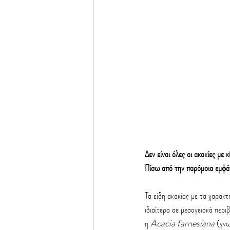
Τροπικά φυτά
Δέντρα
Ε
Χώμα Έδαφος
Χλοοτάπητας 
Δεν είναι όλες οι ακακίες με 
Πίσω από την παρόμοια εμφάν
Τα είδη ακακίας με τα χαρακτ
ιδιαίτερα σε μεσογειακά περι
η 
Acacia farnesiana 
(γνω