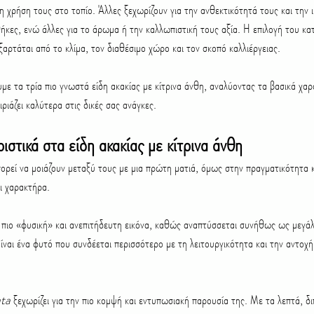
η χρήση τους στο τοπίο. Άλλες ξεχωρίζουν για την ανθεκτικότητά τους και την 
ήκες, ενώ άλλες για το άρωμα ή την καλλωπιστική τους αξία. Η επιλογή του κα
αρτάται από το κλίμα, τον διαθέσιμο χώρο και τον σκοπό καλλιέργειας.
ε τα τρία πιο γνωστά είδη ακακίας με κίτρινα άνθη, αναλύοντας τα βασικά χαρ
ριάζει καλύτερα στις δικές σας ανάγκες.
ιστικά στα είδη ακακίας με κίτρινα άνθη
πορεί να μοιάζουν μεταξύ τους με μια πρώτη ματιά, όμως στην πραγματικότητα κ
ι χαρακτήρα.
ια πιο «φυσική» και ανεπιτήδευτη εικόνα, καθώς αναπτύσσεται συνήθως ως μεγά
ίναι ένα φυτό που συνδέεται περισσότερο με τη λειτουργικότητα και την αντοχή
ata
 ξεχωρίζει για την πιο κομψή και εντυπωσιακή παρουσία της. Με τα λεπτά, 