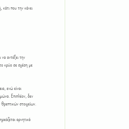
, κάτι που την κάνει 
 να αντέξει την 
το κρύο σε σχέση με 
ια, ενώ είναι 
ιμώνα. Επιπλέον, δεν 
 θρεπτικών στοιχείων.
ηρεάζεται αρνητικά 