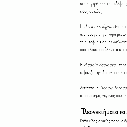
στη συγκράτηση του εδάφους 
είδος σε είδος.
Η 
Acacia saligna
 είναι η
αναπαράγεται γρήγορα μέσω σ
τα αυτοφυή είδη, αλλοιώνοντ
προκαλέσει προβλήματα στο φ
Η 
Acacia dealbata
 μπορε
εμφανίζει την ίδια ένταση ή 
Αντίθετα, η 
Acacia farnes
οικοσύστημα, γεγονός που τη
Πλεονεκτήματα και
Κάθε είδος ακακίας παρουσιάζ