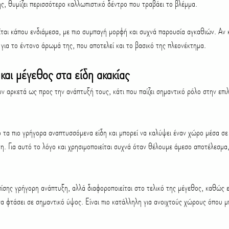
ης, θυμίζει περισσότερο καλλωπιστικό δέντρο που τραβάει το βλέμμα.
είται κάπου ενδιάμεσα, με πιο συμπαγή μορφή και συχνά παρουσία αγκαθιών. Αν κ
ι για το έντονο άρωμά της, που αποτελεί και το βασικό της πλεονέκτημα.
και μέγεθος στα είδη ακακίας
υν αρκετά ως προς την ανάπτυξή τους, κάτι που παίζει σημαντικό ρόλο στην επι
πό τα πιο γρήγορα αναπτυσσόμενα είδη και μπορεί να καλύψει έναν χώρο μέσα σε 
. Για αυτό το λόγο και χρησιμοποιείται συχνά όταν θέλουμε άμεσο αποτέλεσμα, ε
επίσης γρήγορη ανάπτυξη, αλλά διαφοροποιείται στο τελικό της μέγεθος, καθώς ε
α φτάσει σε σημαντικό ύψος. Είναι πιο κατάλληλη για ανοιχτούς χώρους όπου μπ