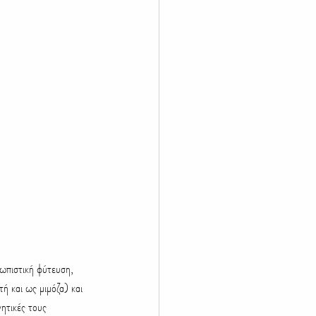
Παχύφυτα
Λίπανση
λωπιστική φύτευση, 
ή και ως μιμόζα) και 
ητικές τους 