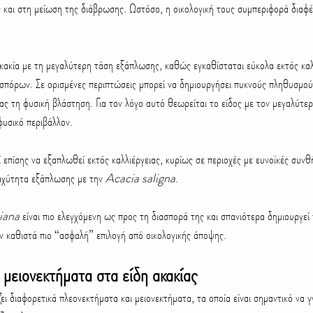
και στη μείωση της διάβρωσης. Ωστόσο, η οικολογική τους συμπεριφορά διαφέ
 ακακία με τη μεγαλύτερη τάση εξάπλωσης, καθώς εγκαθίσταται εύκολα εκτός καλλ
πόρων. Σε ορισμένες περιπτώσεις μπορεί να δημιουργήσει πυκνούς πληθυσμούς
ας τη φυσική βλάστηση. Για τον λόγο αυτό θεωρείται το είδος με τον μεγαλύτερ
υσικό περιβάλλον.
ί επίσης να εξαπλωθεί εκτός καλλιέργειας, κυρίως σε περιοχές με ευνοϊκές συνθ
ταχύτητα εξάπλωσης με την 
Acacia saligna
.
iana
 είναι πιο ελεγχόμενη ως προς τη διασπορά της και σπανιότερα δημιουργε
ν καθιστά πιο “ασφαλή” επιλογή από οικολογικής άποψης.
 μειονεκτήματα στα είδη ακακίας
ει διαφορετικά πλεονεκτήματα και μειονεκτήματα, τα οποία είναι σημαντικό να γ