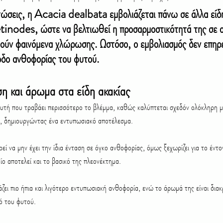
τώσεις, η Acacia dealbata εμβολιάζεται πάνω σε άλλα είδη
inodes, ώστε να βελτιωθεί η προσαρμοστικότητά της σε α
θούν φαινόμενα χλώρωσης. Ωστόσο, ο εμβολιασμός δεν επηρε
οδο ανθοφορίας του φυτού.
η και άρωμα στα είδη ακακίας
 αυτή που τραβάει περισσότερο το βλέμμα, καθώς καλύπτεται σχεδόν ολόκληρη μ
α, δημιουργώντας ένα εντυπωσιακό αποτέλεσμα.
ρεί να μην έχει την ίδια ένταση σε όγκο ανθοφορίας, όμως ξεχωρίζει για το έντον
ο αποτελεί και το βασικό της πλεονέκτημα.
άζει πιο ήπια και λιγότερο εντυπωσιακή ανθοφορία, ενώ το άρωμά της είναι διακρ
κό του φυτού.