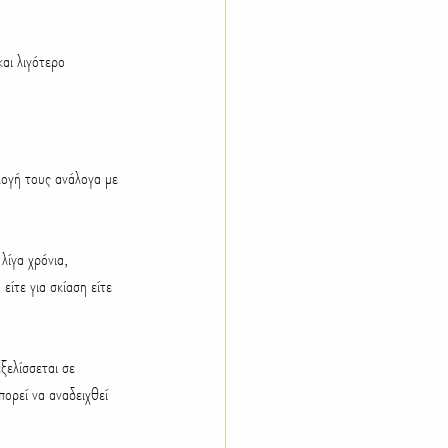
αι λιγότερο 
λογή τους ανάλογα με 
λίγα χρόνια, 
ίτε για σκίαση είτε 
ξελίσσεται σε 
ορεί να αναδειχθεί 