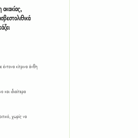
 ακακίας, 
σβεστολιθικά 
άζει 
ε έντονα κίτρινα άνθη 
ο και ιδιαίτερα 
ιτικό, χωρίς να 