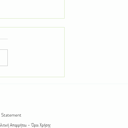
λογικός κήπος: Πως να
γίσεις μέλισσες και ωφέλιμα έντομα
ήπο σου
ty Statement
ιτική Απορρήτου - Όροι Χρήσης