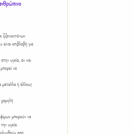
 ανθρώπινο 
 ζιζανιοκτόνων 
 είναι επιβλαβή για 
στην υγεία, αν και 
 μπορεί να 
α μέταλλα ή άλλους 
 χαμηλή 
οφίμων μπορούν να 
 την υγεία.
μολυνθούν από 