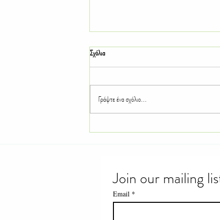
Σχόλια
Γράψτε ένα σχόλιο...
Καλλιεργώντας πιπεριές στο σπίτι: Από τον
σπόρο στη συγκομιδή
Join our mailing lis
Email
*