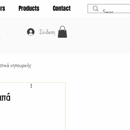
rs
Products
Contact
A
Σύνδεση
τικά κηπουρικής
Λαχανικά
ιπά
Θάμνοι
Κατοικίδια ζώα