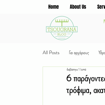
Home
About Us
Ser
All Posts
Για αρχάριους
Υδρ
διαβάστηκε 1 λεπτά
Φυτά για...
Πολλαπλασιασμό
6 παράγοντες
τρόφιμα, ακα
Εργασίες εποχής
Παιδική κηπ