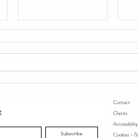
Neem Oil: Η φυσική προστασία από
Ο οικο
μελίγκρες και παράσιτα χωρίς χημικά
προσεγ
στον κ
Contact
t
Clients
Accessibili
Subscribe
Cookies - Πολ