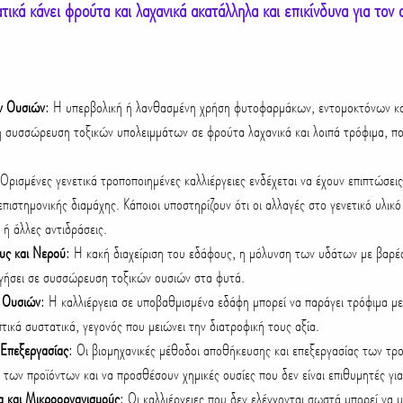
ατικά κάνει φρούτα και λαχανικά ακατάλληλα και επικίνδυνα για τον
ν Ουσιών
: Η υπερβολική ή λανθασμένη χρήση φυτοφαρμάκων, εντομοκτόνων και
η συσσώρευση τοξικών υπολειμμάτων σε φρούτα λαχανικά και λοιπά τρόφιμα, που
 Ορισμένες γενετικά τροποποιημένες καλλιέργειες ενδέχεται να έχουν επιπτώσεις 
 επιστημονικής διαμάχης. Κάποιοι υποστηρίζουν ότι οι αλλαγές στο γενετικό υλικό
 ή άλλες αντιδράσεις.
υς και Νερού
: Η κακή διαχείριση του εδάφους, η μόλυνση των υδάτων με βαρέ
γήσει σε συσσώρευση τοξικών ουσιών στα φυτά.
 Ουσιών
: Η καλλιέργεια σε υποβαθμισμένα εδάφη μπορεί να παράγει τρόφιμα με
τικά συστατικά, γεγονός που μειώνει την διατροφική τους αξία.
 Επεξεργασίας
: Οι βιομηχανικές μέθοδοι αποθήκευσης και επεξεργασίας των τρ
των προϊόντων και να προσθέσουν χημικές ουσίες που δεν είναι επιθυμητές για
 και Μικροοργανισμούς
: Οι καλλιέργειες που δεν ελέγχονται σωστά μπορεί να 