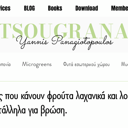
vices
BLOG
Books
Download
Membe
TSOUGRAN
Yannis Panagiotopoulos
οπονία
Microgreens
Φυτά εσωτερικού χώρου
Μυσ
ς Φυτών
WellBeing
Αλόη
Οικολογία
Φρούτα
 που κάνουν φρούτα λαχανικά και λο
τάλληλα για βρώση.
ουρική
D.I.Y.
Βότανα
Αναρριχώμενα
Βολβοί