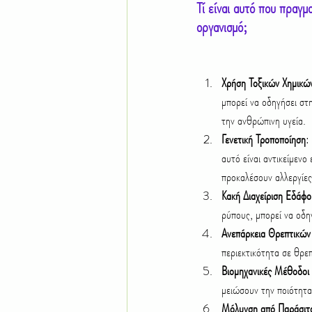
Τί είναι αυτό που πραγμ
οργανισμό;
Χρήση Τοξικών Χημικώ
μπορεί να οδηγήσει στ
την ανθρώπινη υγεία.
Γενετική Τροποποίηση
:
αυτό είναι αντικείμενο
προκαλέσουν αλλεργίες
Κακή Διαχείριση Εδάφο
ρύπους, μπορεί να οδη
Ανεπάρκεια Θρεπτικών
περιεκτικότητα σε θρεπ
Βιομηχανικές Μέθοδοι
μειώσουν την ποιότητα 
Μόλυνση από Παράσιτα